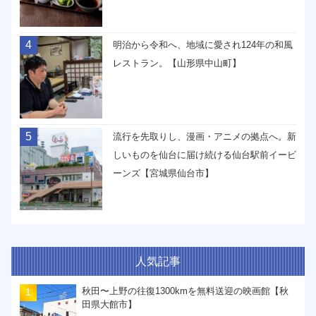
4
明治から令和へ、地域に愛され124年の和風
レストラン。【山形県中山町】
5
流行を先取りし、漫画・アニメの拠点へ。新
しいものを仙台に届け続ける仙台駅前イービ
ーンズ【宮城県仙台市】
人気記事
秋田〜上野の往復1300kmを無料送迎の映画館【秋
田県大館市】