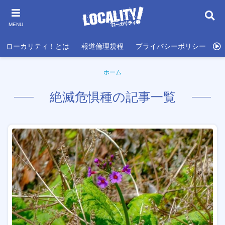
MENU
ローカリティ！とは
報道倫理規程
プライバシーポリシー
利
ホーム
絶滅危惧種の記事一覧