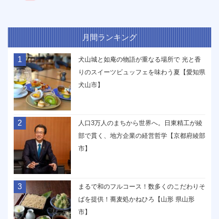
月間ランキング
1
犬山城と如庵の物語が重なる場所で 光と香
りのスイーツビュッフェを味わう夏【愛知県
犬山市】
2
人口3万人のまちから世界へ。日東精工が綾
部で貫く、地方企業の経営哲学【京都府綾部
市】
3
まるで和のフルコース！数多くのこだわりそ
ばを提供！蕎麦処かねひろ【山形 県山形
市】