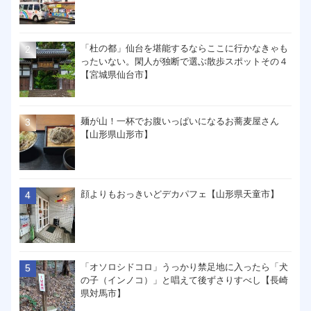
「杜の都」仙台を堪能するならここに行かなきゃも
ったいない。閑人が独断で選ぶ散歩スポットその４
【宮城県仙台市】
麺が山！一杯でお腹いっぱいになるお蕎麦屋さん
【山形県山形市】
顔よりもおっきいどデカパフェ【山形県天童市】
「オソロシドコロ」うっかり禁足地に入ったら「犬
の子（インノコ）」と唱えて後ずさりすべし【長崎
県対馬市】