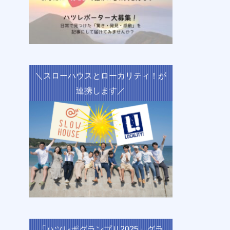
＼スローハウスとローカリティ！が
連携します／
「ハツレポグランプリ2025」グラ