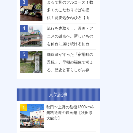
3
まるで和のフルコース！数
多くのこだわりそばを提
供！蕎麦処かねひろ【山形
県山形市】
4
流行を先取りし、漫画・ア
ニメの拠点へ。新しいもの
を仙台に届け続ける仙台駅
前イービーンズ【宮城県仙
5
廃線跡が守った「宿場町の
台市】
景観」。早朝の福住で考え
る、歴史と暮らしが共存す
る未来【兵庫県丹波篠山
市】
人気記事
秋田〜上野の往復1300kmを
無料送迎の映画館【秋田県
大館市】