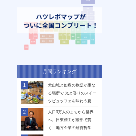
月間ランキング
1
犬山城と如庵の物語が重な
る場所で 光と香りのスイー
ツビュッフェを味わう夏
【愛知県犬山市】
2
人口3万人のまちから世界
へ。日東精工が綾部で貫
く、地方企業の経営哲学
【京都府綾部市】