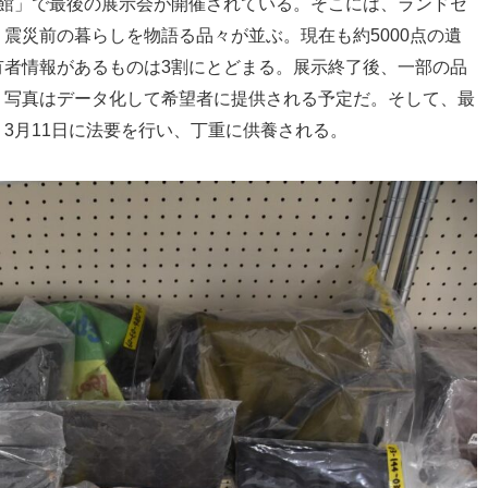
い館」で最後の展示会が開催されている。そこには、ランドセ
震災前の暮らしを物語る品々が並ぶ。現在も約5000点の遺
有者情報があるものは3割にとどまる。展示終了後、一部の品
、写真はデータ化して希望者に提供される予定だ。そして、最
3月11日に法要を行い、丁重に供養される。