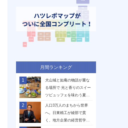
月間ランキング
1
犬山城と如庵の物語が重な
る場所で 光と香りのスイー
ツビュッフェを味わう夏
【愛知県犬山市】
2
人口3万人のまちから世界
へ。日東精工が綾部で貫
く、地方企業の経営哲学
【京都府綾部市】