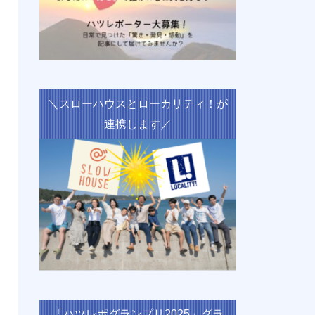
＼スローハウスとローカリティ！が
連携します／
「ハツレポグランプリ2025」グラ