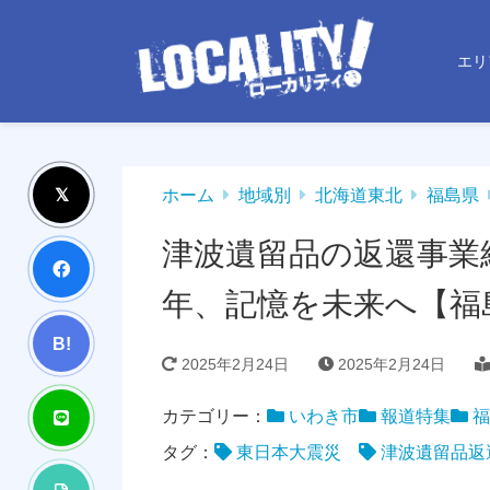
エリ
ホーム
地域別
北海道東北
福島県
津波遺留品の返還事業
年、記憶を未来へ【福
B!
2025年2月24日
2025年2月24日
カテゴリー：
いわき市
報道特集
福
タグ：
東日本大震災
津波遺留品返