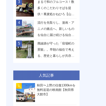
3
まるで和のフルコース！数
多くのこだわりそばを提
供！蕎麦処かねひろ【山形
県山形市】
4
流行を先取りし、漫画・ア
ニメの拠点へ。新しいもの
を仙台に届け続ける仙台駅
前イービーンズ【宮城県仙
5
廃線跡が守った「宿場町の
台市】
景観」。早朝の福住で考え
る、歴史と暮らしが共存す
る未来【兵庫県丹波篠山
市】
人気記事
秋田〜上野の往復1300kmを
無料送迎の映画館【秋田県
大館市】