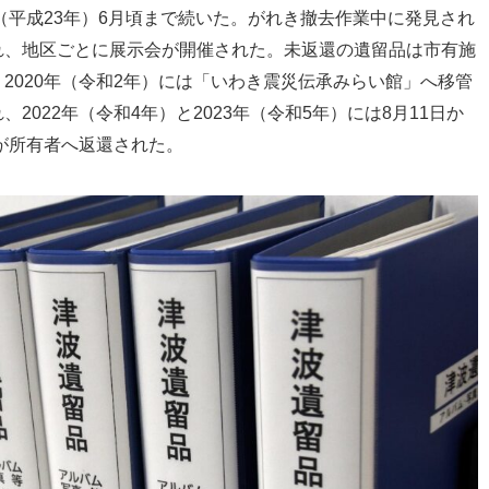
（平成23年）6月頃まで続いた。がれき撤去作業中に発見され
れ、地区ごとに展示会が開催された。未返還の遺留品は市有施
2020年（令和2年）には「いわき震災伝承みらい館」へ移管
022年（令和4年）と2023年（令和5年）には8月11日か
点が所有者へ返還された。