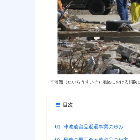
平薄磯（たいらうすいそ）地区における消防団
目次
津波遺留品返還事業の歩み
最後の展示会と遺留品の行方