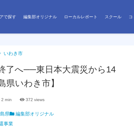
アで探す
編集部オリジナル
ローカルレポート
スクール
コ
いわき市
終了へ──東日本大震災から14
島県いわき市】
2 min
372
views
島県
編集部オリジナル
還事業