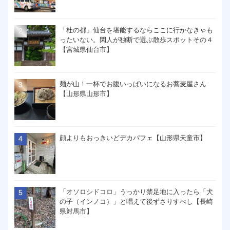
「杜の都」仙台を堪能するならここに行かなきゃも
ったいない。閑人が独断で選ぶ散歩スポットその４
【宮城県仙台市】
麺が山！一杯でお腹いっぱいになるお蕎麦屋さん
【山形県山形市】
顔よりもおっきいどデカパフェ【山形県天童市】
「オソロシドコロ」うっかり禁足地に入ったら「犬
の子（インノコ）」と唱えて後ずさりすべし【長崎
県対馬市】