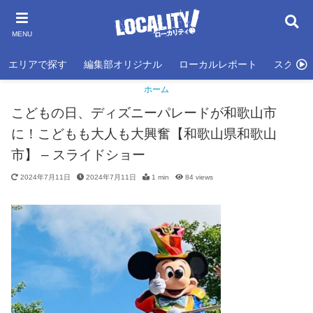
MENU
エリアで探す
編集部オリジナル
ローカルレポート
スクール
ホーム
こどもの日、ディズニーパレードが和歌山市
に！こどもも大人も大興奮【和歌山県和歌山
市】 – スライドショー
2024年7月11日
2024年7月11日
1 min
84
views