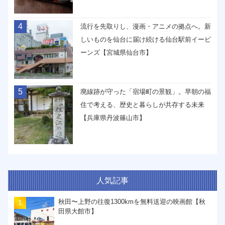
4
流行を先取りし、漫画・アニメの拠点へ。新
しいものを仙台に届け続ける仙台駅前イービ
ーンズ【宮城県仙台市】
5
廃線跡が守った「宿場町の景観」。早朝の福
住で考える、歴史と暮らしが共存する未来
【兵庫県丹波篠山市】
人気記事
秋田〜上野の往復1300kmを無料送迎の映画館【秋
田県大館市】