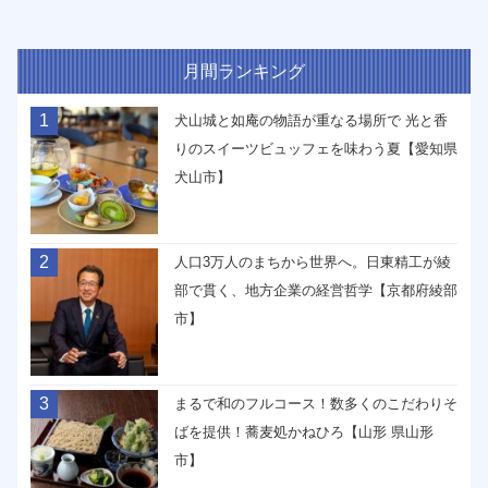
月間ランキング
1
犬山城と如庵の物語が重なる場所で 光と香
りのスイーツビュッフェを味わう夏【愛知県
犬山市】
2
人口3万人のまちから世界へ。日東精工が綾
部で貫く、地方企業の経営哲学【京都府綾部
市】
3
まるで和のフルコース！数多くのこだわりそ
ばを提供！蕎麦処かねひろ【山形 県山形
市】