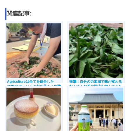
関連記事:
Agricultureは全てを総合した
衝撃！自分の力加減で味が変わる
cultureだ！いくみ村で茶モミ体験
なんて！お茶の製法を学んでみた
【静岡県島田市】
【静岡県島田市】