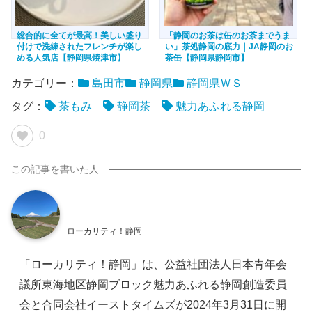
総合的に全てが最高！美しい盛り
「静岡のお茶は缶のお茶までうま
付けで洗練されたフレンチが楽し
い」茶処静岡の底力｜JA静岡のお
める人気店【静岡県焼津市】
茶缶【静岡県静岡市】
カテゴリー：
島田市
静岡県
静岡県ＷＳ
タグ：
茶もみ
静岡茶
魅力あふれる静岡
0
ローカリティ！静岡
「ローカリティ！静岡」は、公益社団法人日本青年会
議所東海地区静岡ブロック魅力あふれる静岡創造委員
会と合同会社イーストタイムズが2024年3月31日に開