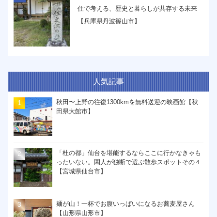
住で考える、歴史と暮らしが共存する未来
【兵庫県丹波篠山市】
人気記事
秋田〜上野の往復1300kmを無料送迎の映画館【秋
田県大館市】
「杜の都」仙台を堪能するならここに行かなきゃも
ったいない。閑人が独断で選ぶ散歩スポットその４
【宮城県仙台市】
麺が山！一杯でお腹いっぱいになるお蕎麦屋さん
【山形県山形市】