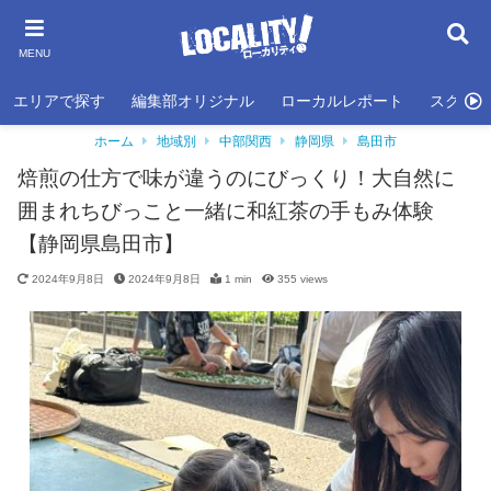
MENU
エリアで探す
編集部オリジナル
ローカルレポート
スクール
ホーム
地域別
中部関西
静岡県
島田市
焙煎の仕方で味が違うのにびっくり！大自然に
囲まれちびっこと一緒に和紅茶の手もみ体験
【静岡県島田市】
2024年9月8日
2024年9月8日
1 min
355
views