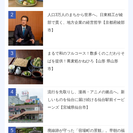
2
人口3万人のまちから世界へ。日東精工が綾
部で貫く、地方企業の経営哲学【京都府綾部
市】
3
まるで和のフルコース！数多くのこだわりそ
ばを提供！蕎麦処かねひろ【山形 県山形
市】
4
流行を先取りし、漫画・アニメの拠点へ。新
しいものを仙台に届け続ける仙台駅前イービ
ーンズ【宮城県仙台市】
5
廃線跡が守った「宿場町の景観」。早朝の福