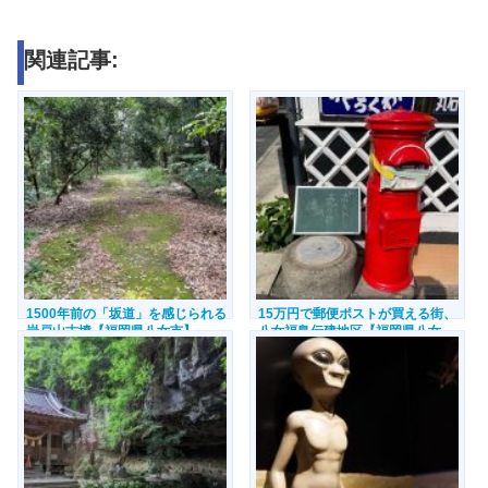
関連記事:
1500年前の「坂道」を感じられる
15万円で郵便ポストが買える街、
岩戸山古墳【福岡県八女市】
八女福島伝建地区【福岡県八女
市】