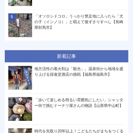
「オソロシドコロ」うっかり禁足地に入ったら「犬
の子（インノコ）」と唱えて後ずさりすべし【長崎
県対馬市】
新着記事
地方活性の着火剤は「観光」。温泉街から地域を盛
り上げる採進堂酒店の挑戦【福島県福島市】
「歩いて楽しめる明るい雰囲気にしたい」シャッタ
ー街で挑むドーナツ屋さんの物語【山形県中山町】
時代を先取り20年以上！こどもたちがまちをつくる