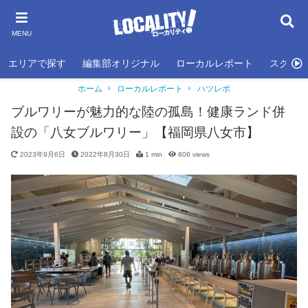
MENU
エリアで探す
編集部オリジナル
ローカルレポート
スクール
ホーム
ローカルレポート
ハツレポ
ブルワリーが魅力的な陸の孤島！健康ランド併
設の「八女ブルワリー」【福岡県八女市】
2023年9月6日
2022年8月30日
1 min
806
views