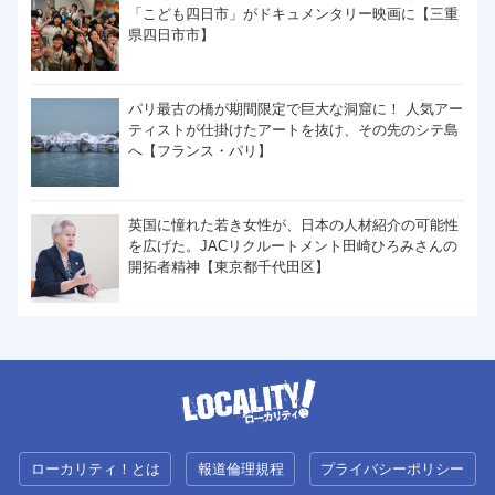
「こども四日市」がドキュメンタリー映画に【三重
県四日市市】
パリ最古の橋が期間限定で巨大な洞窟に！ 人気アー
ティストが仕掛けたアートを抜け、その先のシテ島
へ【フランス・パリ】
英国に憧れた若き女性が、日本の人材紹介の可能性
を広げた。JACリクルートメント田崎ひろみさんの
開拓者精神【東京都千代田区】
ローカリティ！とは
報道倫理規程
プライバシーポリシー