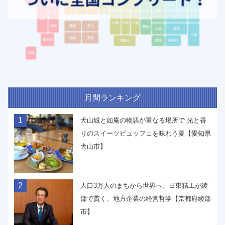
月間ランキング
1
犬山城と如庵の物語が重なる場所で 光と香
りのスイーツビュッフェを味わう夏【愛知県
犬山市】
2
人口3万人のまちから世界へ。日東精工が綾
部で貫く、地方企業の経営哲学【京都府綾部
市】