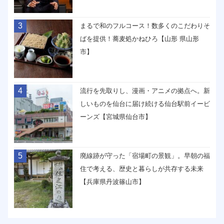
3
まるで和のフルコース！数多くのこだわりそ
ばを提供！蕎麦処かねひろ【山形 県山形
市】
4
流行を先取りし、漫画・アニメの拠点へ。新
しいものを仙台に届け続ける仙台駅前イービ
ーンズ【宮城県仙台市】
5
廃線跡が守った「宿場町の景観」。早朝の福
住で考える、歴史と暮らしが共存する未来
【兵庫県丹波篠山市】