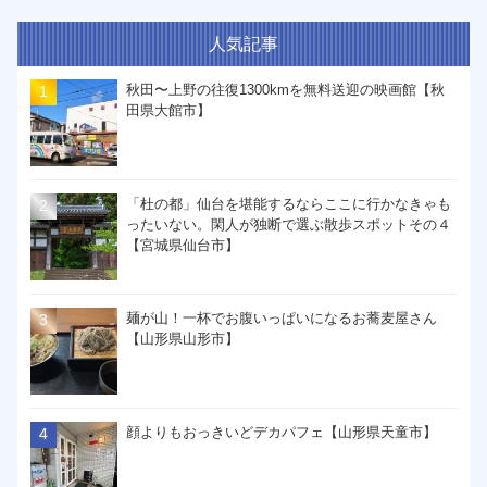
人気記事
秋田〜上野の往復1300kmを無料送迎の映画館【秋
田県大館市】
「杜の都」仙台を堪能するならここに行かなきゃも
ったいない。閑人が独断で選ぶ散歩スポットその４
【宮城県仙台市】
麺が山！一杯でお腹いっぱいになるお蕎麦屋さん
【山形県山形市】
顔よりもおっきいどデカパフェ【山形県天童市】