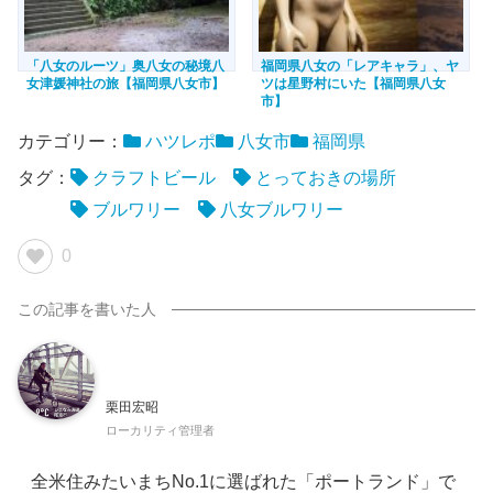
「八女のルーツ」奥八女の秘境八
福岡県八女の「レアキャラ」、ヤ
女津媛神社の旅【福岡県八女市】
ツは星野村にいた【福岡県八女
市】
カテゴリー：
ハツレポ
八女市
福岡県
タグ：
クラフトビール
とっておきの場所
ブルワリー
八女ブルワリー
0
栗田宏昭
ローカリティ管理者
全米住みたいまちNo.1に選ばれた「ポートランド」で