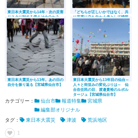
東日本大震災から14年・次の災害
「どちらが正しいかではなく、共
リスクに対する備えは十分か？～
に災害に立ち向かう者として情報
渡邉貴裕コラム～【仙台市・石巻
を共有したい」。仙台市職員有志
市】
が「震災対応で感じたこと」を業
務外の場で伝え続ける理由とは
【宮城県仙台市】
東日本大震災から13年。あの日の
東日本大震災から13年目の仙台～
自分を振り返る【宮城県仙台市】
人々と街並みの変化ぶりは～ 仙
台在住民の目、渡邉貴裕のルポル
タージュ【宮城県仙台市】
カテゴリー：
仙台市
報道特集
宮城県
編集部オリジナル
タグ：
東日本大震災
津波
荒浜地区
1