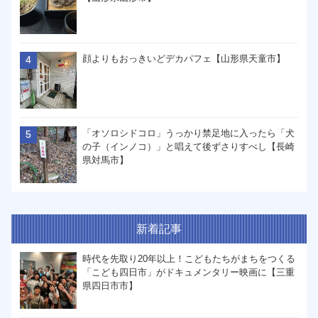
顔よりもおっきいどデカパフェ【山形県天童市】
「オソロシドコロ」うっかり禁足地に入ったら「犬
の子（インノコ）」と唱えて後ずさりすべし【長崎
県対馬市】
新着記事
時代を先取り20年以上！こどもたちがまちをつくる
「こども四日市」がドキュメンタリー映画に【三重
県四日市市】