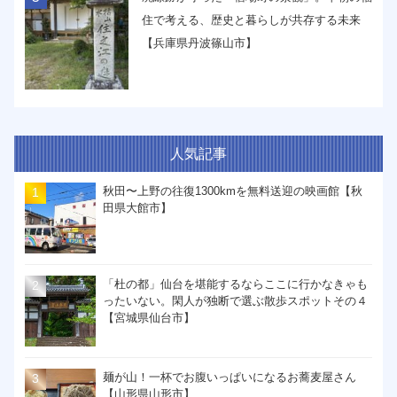
住で考える、歴史と暮らしが共存する未来
【兵庫県丹波篠山市】
人気記事
秋田〜上野の往復1300kmを無料送迎の映画館【秋
田県大館市】
「杜の都」仙台を堪能するならここに行かなきゃも
ったいない。閑人が独断で選ぶ散歩スポットその４
【宮城県仙台市】
麺が山！一杯でお腹いっぱいになるお蕎麦屋さん
【山形県山形市】