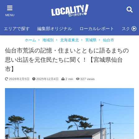
MENU
エリアで探す
編集部オリジナル
ローカルレポート
スクール
ホーム
地域別
北海道東北
宮城県
仙台市
仙台市荒浜の記憶・住まいとともに語るまちの
思い出話を元住民たちに聞く！【宮城県仙台
市】
2026年2月5日
2025年12月4日
2 min
327
views