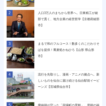
2
人口3万人のまちから世界へ。日東精工が綾
部で貫く、地方企業の経営哲学【京都府綾部
市】
3
まるで和のフルコース！数多くのこだわりそ
ばを提供！蕎麦処かねひろ【山形 県山形
市】
4
流行を先取りし、漫画・アニメの拠点へ。新
しいものを仙台に届け続ける仙台駅前イービ
ーンズ【宮城県仙台市】
5
廃線跡が守った「宿場町の景観」。早朝の福