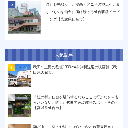
5
流行を先取りし、漫画・アニメの拠点へ。新
しいものを仙台に届け続ける仙台駅前イービ
ーンズ【宮城県仙台市】
人気記事
秋田〜上野の往復1300kmを無料送迎の映画館【秋
田県大館市】
「杜の都」仙台を堪能するならここに行かなきゃも
ったいない。閑人が独断で選ぶ散歩スポットその４
【宮城県仙台市】
麺が山！一杯でお腹いっぱいになるお蕎麦屋さん