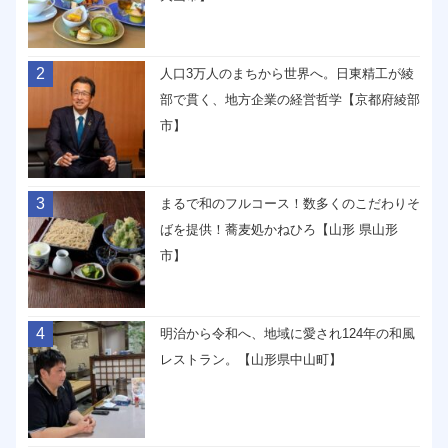
2
人口3万人のまちから世界へ。日東精工が綾
部で貫く、地方企業の経営哲学【京都府綾部
市】
3
まるで和のフルコース！数多くのこだわりそ
ばを提供！蕎麦処かねひろ【山形 県山形
市】
4
明治から令和へ、地域に愛され124年の和風
レストラン。【山形県中山町】