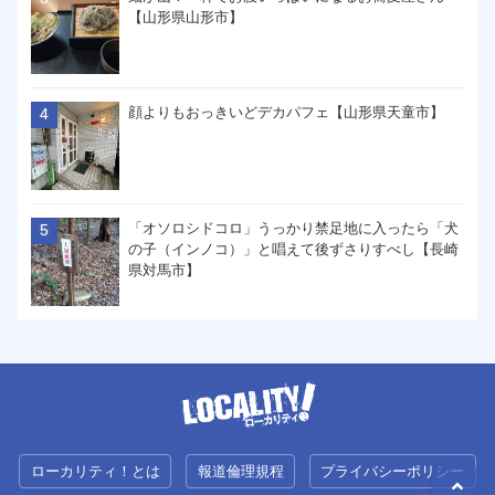
【山形県山形市】
顔よりもおっきいどデカパフェ【山形県天童市】
「オソロシドコロ」うっかり禁足地に入ったら「犬
の子（インノコ）」と唱えて後ずさりすべし【長崎
県対馬市】
ローカリティ！とは
報道倫理規程
プライバシーポリシー