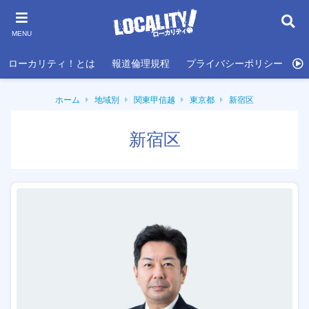
MENU
ローカリティ！とは
報道倫理規程
プライバシーポリシー
利
ホーム
地域別
関東甲信越
東京都
新宿区
新宿区