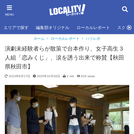
MENU
エリアで探す
編集部オリジナル
ローカルレポート
スクール
ホーム
ローカルレポート
ハツレポ
演劇未経験者らが散策で台本作り、女子高生３
人組「恋みくじ」、涙を誘う出来で称賛【秋田
県秋田市】
2023年8月17日
2020年10月26日
2 min
819
views