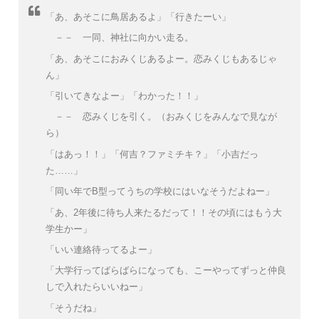
「あ、あそこに鳥居あるよ」「行きたーい」
－－ 一同、神社に向かい走る。
「あ、あそこにおみくじあるよー。恋みくじもあるじゃ
ん」
「引いてきなよー」「わかった！！」
－－ 恋みくじを引く。（おみくじをみんなで見なが
ら）
「はあっ！！」「何吉？ファミチキ？」「小吉だっ
た……」
「同い年でB型ってうちの学校にはいなそうだよねー」
「あ、2年後に待ち人来たるだって！！その頃にはもう大
学生かー」
「いい連絡待ってるよー」
「大学行ってばらばらになっても、こーやってずっと仲良
しで入れたらいいねー」
「そうだね」