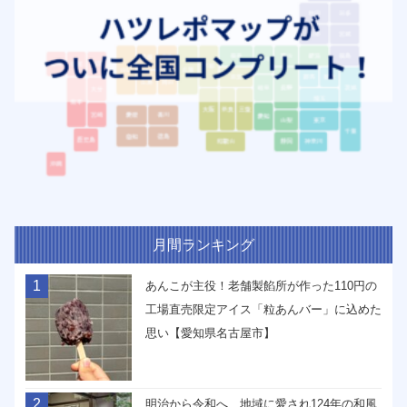
月間ランキング
1
あんこが主役！老舗製餡所が作った110円の
工場直売限定アイス「粒あんバー」に込めた
思い【愛知県名古屋市】
2
明治から令和へ、地域に愛され124年の和風