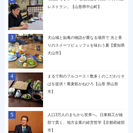
レストラン。【山形県中山町】
3
犬山城と如庵の物語が重なる場所で 光と香
りのスイーツビュッフェを味わう夏【愛知県
犬山市】
4
まるで和のフルコース！数多くのこだわりそ
ばを提供！蕎麦処かねひろ【山形 県山形
市】
5
人口3万人のまちから世界へ。日東精工が綾
部で貫く、地方企業の経営哲学【京都府綾部
市】