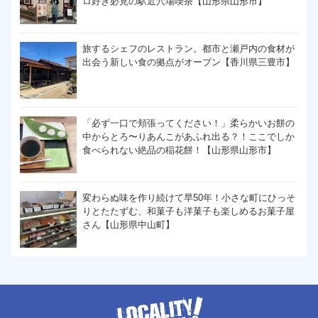
ロ好き必見の駅近穴場喫茶【山形県山形市】
旅するシェフのレストラン。都市と瀬戸内の食材が
出会う新しい食の拠点がオープン【香川県三豊市】
「必ず一口で頬張ってください！」柔らかいお餅の
中からとろ〜りあんこがあふれ出る？！ここでしか
食べられない絶品の稲花餅！【山形県山形市】
変わらぬ味を作り続けて早50年！小さな町にひっそ
りとたたずむ、和菓子も洋菓子も楽しめるお菓子屋
さん【山形県中山町】