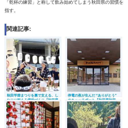
「乾杯の練習」と称して飲み始めてしまう秋田県の習慣を
指す。
関連記事:
秋田竿燈まつりを裏で支える、し
停電の夜が生んだ “ありがとう”
なりに耐える継竹づくり【秋田県
のキャッチボール【秋田県秋田
秋田市】
市】