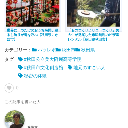
世界に一つだけのおうち時間。吊
「ものづくりよりコトづくり」美
るし飾りが春を呼ぶ【秋田県にか
大生が発案した市民無料のピザ窯
ほ市】
レンタル【秋田県秋田市】
カテゴリー：
ハツレポ
秋田市
秋田県
タグ：
#秋田公立美大附属高等学院
#秋田市文化創造館
地元のすごい人
秘密の体験
0
森将太