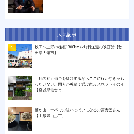
人気記事
秋田〜上野の往復1300kmを無料送迎の映画館【秋
田県大館市】
「杜の都」仙台を堪能するならここに行かなきゃも
ったいない。閑人が独断で選ぶ散歩スポットその４
【宮城県仙台市】
麺が山！一杯でお腹いっぱいになるお蕎麦屋さん
【山形県山形市】