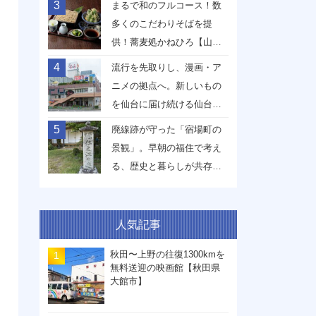
3
まるで和のフルコース！数
多くのこだわりそばを提
供！蕎麦処かねひろ【山形
県山形市】
4
流行を先取りし、漫画・ア
ニメの拠点へ。新しいもの
を仙台に届け続ける仙台駅
前イービーンズ【宮城県仙
5
廃線跡が守った「宿場町の
台市】
景観」。早朝の福住で考え
る、歴史と暮らしが共存す
る未来【兵庫県丹波篠山
市】
人気記事
秋田〜上野の往復1300kmを
無料送迎の映画館【秋田県
大館市】