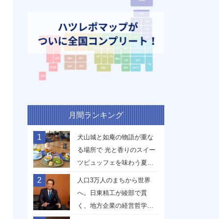
月間ランキング
1
犬山城と如庵の物語が重な
る場所で 光と香りのスイー
ツビュッフェを味わう夏
【愛知県犬山市】
2
人口3万人のまちから世界
へ。日東精工が綾部で貫
く、地方企業の経営哲学
【京都府綾部市】