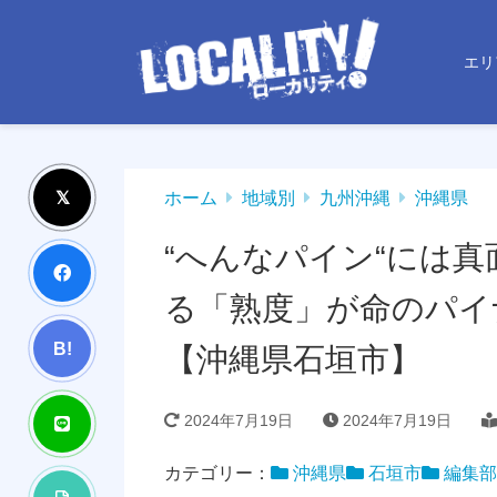
エリ
ホーム
地域別
九州沖縄
沖縄県
“へんなパイン“には
る「熟度」が命のパイ
B!
【沖縄県石垣市】
2024年7月19日
2024年7月19日
カテゴリー：
沖縄県
石垣市
編集部