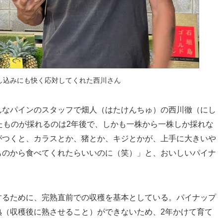
し込みにも快く応対してくれた西川さん
んなパインのスタッフで畑人（はたけんちゅ）の西川徹（にし
たものが採れるのは2年後で、しかも一株から一株しか採れな
がつくと、カラスとか、猪とか、キジとかが、上手に大きいや
ものから食べてくれたらいいのに（笑）」と、おいしいパイナ
するために、完熟直前での収穫を基本としている。パイナップ
熟（収穫後に熟させること）ができないため、2年かけて育て