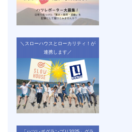
＼スローハウスとローカリティ！が
連携します／
「ハツレポグランプリ2025」グラ