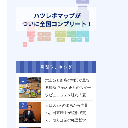
月間ランキング
1
犬山城と如庵の物語が重な
る場所で 光と香りのスイー
ツビュッフェを味わう夏
【愛知県犬山市】
2
人口3万人のまちから世界
へ。日東精工が綾部で貫
く、地方企業の経営哲学
【京都府綾部市】