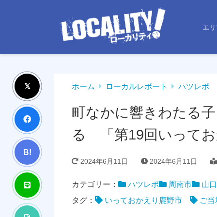
エリ
ホーム
ローカルレポート
ハツレポ
町なかに響きわたる子
る 「第19回いって
B!
2024年6月11日
2024年6月11日
カテゴリー：
ハツレポ
周南市
山口
タグ：
いっておかえり鹿野市
ご当