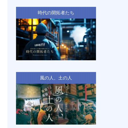
時代の開拓者たち
風の人、土の人