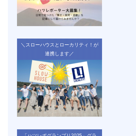
＼スローハウスとローカリティ！が
連携します／
「ハツレポグランプリ2025」グラ