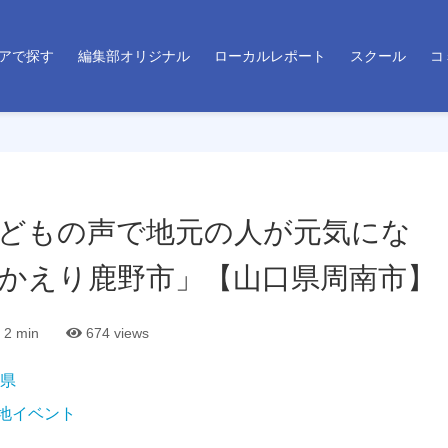
アで探す
編集部オリジナル
ローカルレポート
スクール
コ
どもの声で地元の人が元気にな
おかえり鹿野市」【山口県周南市】
2 min
674
views
県
地イベント