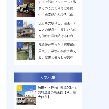
3
まるで和のフルコース！数
多くのこだわりそばを提
供！蕎麦処かねひろ【山形
県山形市】
4
流行を先取りし、漫画・ア
ニメの拠点へ。新しいもの
を仙台に届け続ける仙台駅
前イービーンズ【宮城県仙
5
廃線跡が守った「宿場町の
台市】
景観」。早朝の福住で考え
る、歴史と暮らしが共存す
る未来【兵庫県丹波篠山
市】
人気記事
秋田〜上野の往復1300kmを
無料送迎の映画館【秋田県
大館市】