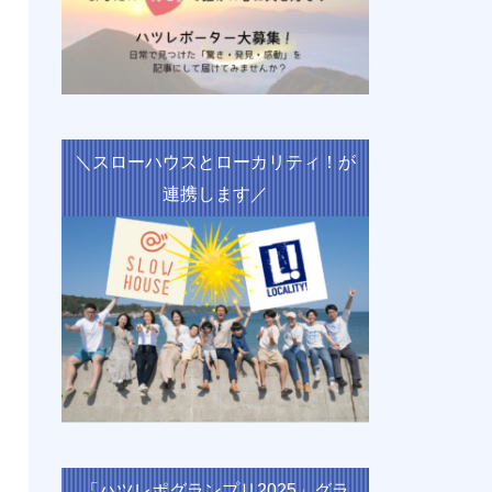
＼スローハウスとローカリティ！が
連携します／
「ハツレポグランプリ2025」グラ