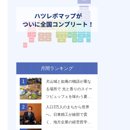
月間ランキング
1
犬山城と如庵の物語が重な
る場所で 光と香りのスイー
ツビュッフェを味わう夏
【愛知県犬山市】
2
人口3万人のまちから世界
へ。日東精工が綾部で貫
く、地方企業の経営哲学
【京都府綾部市】