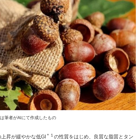
は筆者がAIにて作成したもの
＊１
上昇が緩やかな低GI
の性質をはじめ、良質な脂質とタン