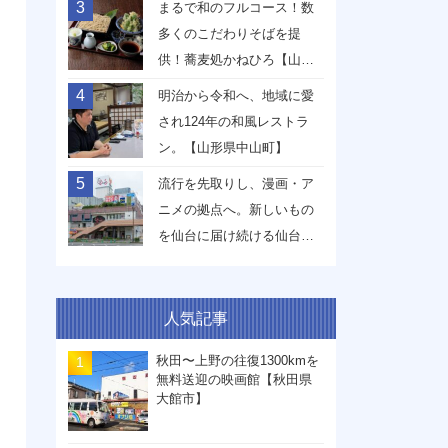
3
まるで和のフルコース！数
多くのこだわりそばを提
供！蕎麦処かねひろ【山形
県山形市】
4
明治から令和へ、地域に愛
され124年の和風レストラ
ン。【山形県中山町】
5
流行を先取りし、漫画・ア
ニメの拠点へ。新しいもの
を仙台に届け続ける仙台駅
前イービーンズ【宮城県仙
台市】
人気記事
秋田〜上野の往復1300kmを
無料送迎の映画館【秋田県
大館市】