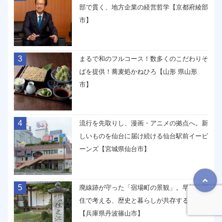
部で貫く、地方企業の経営哲学【京都府綾部
市】
3
まるで和のフルコース！数多くのこだわりそ
ばを提供！蕎麦処かねひろ【山形 県山形
市】
4
流行を先取りし、漫画・アニメの拠点へ。新
しいものを仙台に届け続ける仙台駅前イービ
ーンズ【宮城県仙台市】
5
廃線跡が守った「宿場町の景観」。早朝の福
住で考える、歴史と暮らしが共存する未来
【兵庫県丹波篠山市】