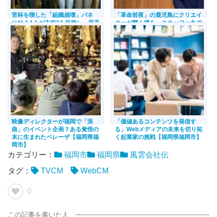
苦杯を喫した「組織崩壊」バネ
「革命前夜」の鹿児島にクリエイ
に“1人1人が主役”を目指し。若手
ターが輝く場を。スタッフ一丸で
主体で広告・通販事業を展開【福
お客さまの期待に応えるFCRとは
岡県福岡市】
【福岡県福岡市】
映像ディレクターが福岡で「浪
「価値あるコンテンツを発信す
曲」のイベント企画？ある覚悟の
る」Webメディアの未来を切り拓
末に生まれたベレーザ【福岡県福
く起業家の挑戦【福岡県福岡市】
岡市】
カテゴリー：
福岡市
福岡県
風雲会社伝
タグ：
TVCM
WebCM
0