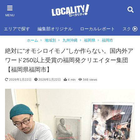
MENU
エリアで探す
編集部オリジナル
ローカルレポート
スクール
ホーム
地域別
九州沖縄
福岡県
福岡市
絶対に“オモシロイモノ”しか作らない。国内外ア
ワード250以上受賞の福岡発クリエイター集団
【福岡県福岡市】
2026年1月22日
2026年1月22日
4 min
346
views