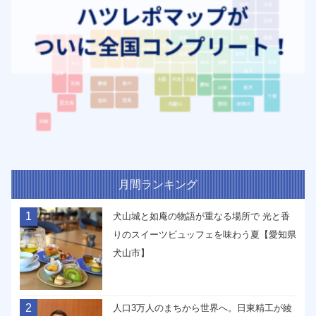
月間ランキング
1
犬山城と如庵の物語が重なる場所で 光と香
りのスイーツビュッフェを味わう夏【愛知県
犬山市】
2
人口3万人のまちから世界へ。日東精工が綾