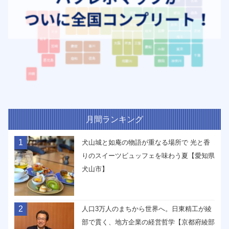
月間ランキング
1
犬山城と如庵の物語が重なる場所で 光と香
りのスイーツビュッフェを味わう夏【愛知県
犬山市】
2
人口3万人のまちから世界へ。日東精工が綾
部で貫く、地方企業の経営哲学【京都府綾部