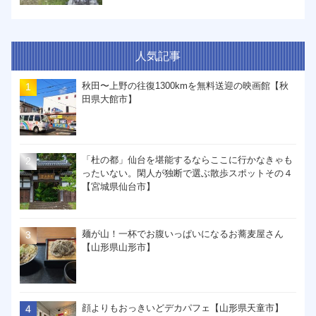
人気記事
秋田〜上野の往復1300kmを無料送迎の映画館【秋
田県大館市】
「杜の都」仙台を堪能するならここに行かなきゃも
ったいない。閑人が独断で選ぶ散歩スポットその４
【宮城県仙台市】
麺が山！一杯でお腹いっぱいになるお蕎麦屋さん
【山形県山形市】
顔よりもおっきいどデカパフェ【山形県天童市】