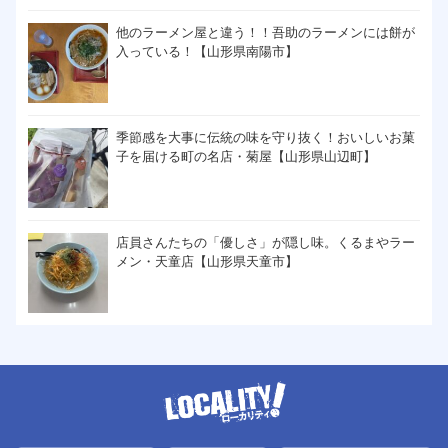
他のラーメン屋と違う！！吾助のラーメンには餅が
入っている！【山形県南陽市】
季節感を大事に伝統の味を守り抜く！おいしいお菓
子を届ける町の名店・菊屋【山形県山辺町】
店員さんたちの「優しさ」が隠し味。くるまやラー
メン・天童店【山形県天童市】