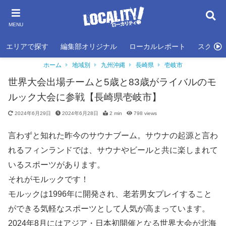
MENU
エリアで探す
編集部オリジナル
ローカルレポート
スクール
ホーム
地域別
九州沖縄
長崎県
壱岐市
世界大会出場チームと5歳と83歳がライバルのモ
ルック大会に参戦【長崎県壱岐市】
2024年6月29日
2024年6月28日
2 min
798
views
言わずと知れた昨今のサウナブーム。サウナの起源と言わ
れるフィンランドでは、サウナやビールと共に楽しまれて
いるスポーツがあります。
それがモルックです！
モルックは1996年に開発され、老若男女プレイすること
ができる気軽なスポーツとして人気が高まっています。
2024年8月にはアジア・日本初開催となる世界大会が北海