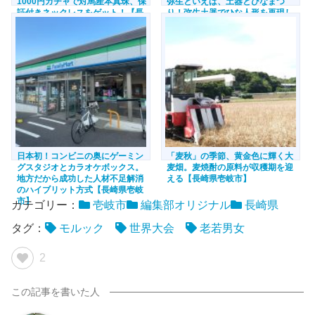
1000円ガチャで対馬産本真珠、保
弥生といえば、土器とひなまつ
証付きネックレスをゲット！【長
り！弥生土器でひな人形を再現し
崎県対馬市】
ちゃった博物館【長崎県壱岐市】
日本初！コンビニの奥にゲーミン
「麦秋」の季節、黄金色に輝く大
グスタジオとカラオケボックス。
麦畑。麦焼酎の原料が収穫期を迎
地方だから成功した人材不足解消
える【長崎県壱岐市】
のハイブリット方式【長崎県壱岐
市】
カテゴリー：
壱岐市
編集部オリジナル
長崎県
タグ：
モルック
世界大会
老若男女
2