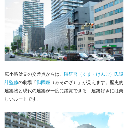
広小路伏見の交差点からは、
隈研吾（くま・けんご）氏設
計監修
の劇場「
御園座
（みそのざ）」が見えます。歴史的
建築物と現代の建築が一度に鑑賞できる、建築好きには楽
しいルートです。