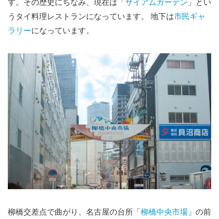
す。その歴史にちなみ、現在は「
サイアムガーデン
」とい
うタイ料理レストランになっています。 地下は
市民ギャ
ラリー
になっています。
柳橋交差点で曲がり、名古屋の台所「
柳橋中央市場
」の前