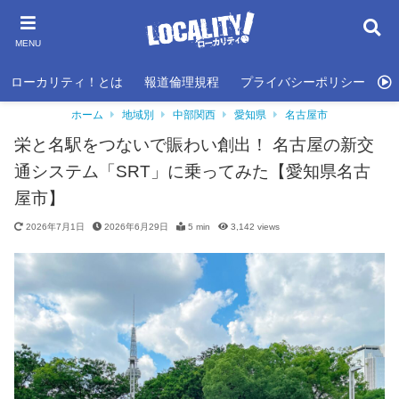
MENU
ローカリティ！とは
報道倫理規程
プライバシーポリシー
利
ホーム
地域別
中部関西
愛知県
名古屋市
栄と名駅をつないで賑わい創出！ 名古屋の新交
通システム「SRT」に乗ってみた【愛知県名古
屋市】
2026年7月1日
2026年6月29日
5 min
3,142
views