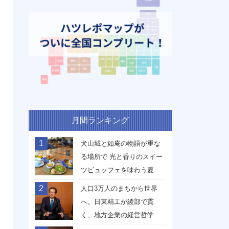
月間ランキング
1
犬山城と如庵の物語が重な
る場所で 光と香りのスイー
ツビュッフェを味わう夏
【愛知県犬山市】
2
人口3万人のまちから世界
へ。日東精工が綾部で貫
く、地方企業の経営哲学
【京都府綾部市】