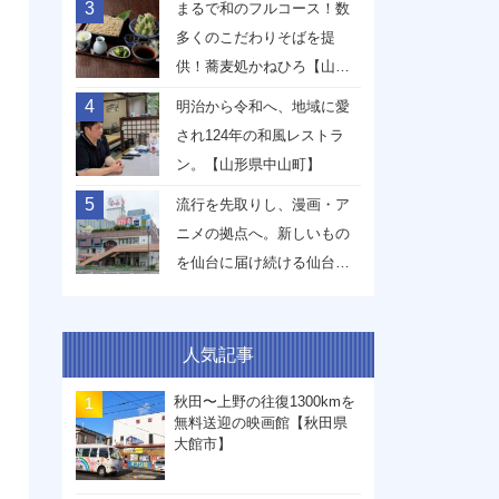
3
まるで和のフルコース！数
多くのこだわりそばを提
供！蕎麦処かねひろ【山形
県山形市】
4
明治から令和へ、地域に愛
され124年の和風レストラ
ン。【山形県中山町】
5
流行を先取りし、漫画・ア
ニメの拠点へ。新しいもの
を仙台に届け続ける仙台駅
前イービーンズ【宮城県仙
台市】
人気記事
秋田〜上野の往復1300kmを
無料送迎の映画館【秋田県
大館市】