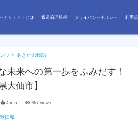
ーカリティ！とは
報道倫理規程
プライバシーポリシー
利用規
ンツ
あきたの物語
な未来への第一歩をふみだす！
県大仙市】
4 min
657
views
秋田県