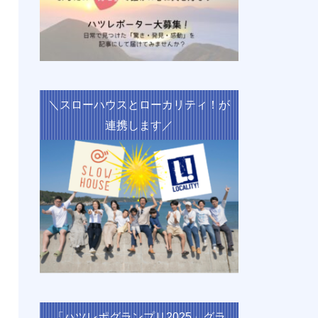
＼スローハウスとローカリティ！が
連携します／
「ハツレポグランプリ2025」グラ