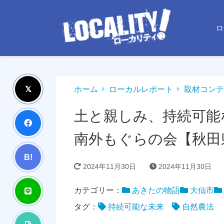
ロ
ホーム
ローカルレポート
取材コンテ
土と親しみ、持続可能
南外もぐらの会【秋田
B!
2024年11月30日
2024年11月30日
カテゴリー：
あきたの物語
大仙市
タグ：
持続可能な未来
自然農法