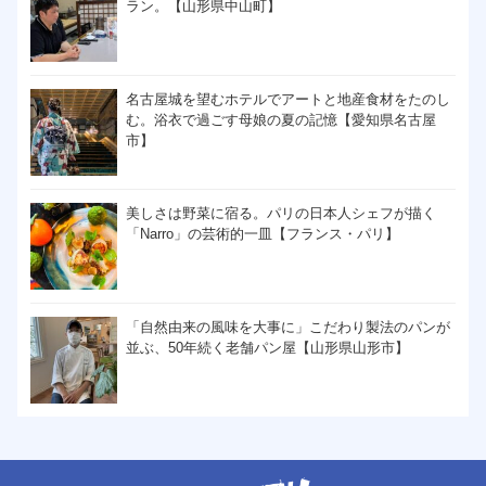
ラン。【山形県中山町】
名古屋城を望むホテルでアートと地産食材をたのし
む。浴衣で過ごす母娘の夏の記憶【愛知県名古屋
市】
美しさは野菜に宿る。パリの日本人シェフが描く
「Narro」の芸術的一皿【フランス・パリ】
「自然由来の風味を大事に」こだわり製法のパンが
並ぶ、50年続く老舗パン屋【山形県山形市】