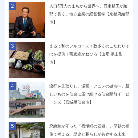
2
人口3万人のまちから世界へ。日東精工が綾
部で貫く、地方企業の経営哲学【京都府綾部
市】
3
まるで和のフルコース！数多くのこだわりそ
ばを提供！蕎麦処かねひろ【山形 県山形
市】
4
流行を先取りし、漫画・アニメの拠点へ。新
しいものを仙台に届け続ける仙台駅前イービ
ーンズ【宮城県仙台市】
5
廃線跡が守った「宿場町の景観」。早朝の福
住で考える、歴史と暮らしが共存する未来