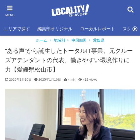
MENU
エリアで探す
編集部オリジナル
ローカルレポート
スクール
ホーム
地域別
中国四国
愛媛県
“ある声”から誕生したトータルIT事業。元クルー
ズアテンダントの代表、働きやすい環境作りに
力【愛媛県松山市】
2025年1月10日
2025年1月10日
4 min
412
views