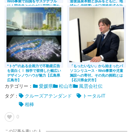
Web事業で四国をサステナブル
道後温泉本館と歩みをともに、地
に！国内外とつながり四国に新た
域から信頼厚い水口酒造株式会社
な経済循環を生む、四国スクラム
【愛媛県松山市】
戦略【愛媛県松山市】
“トゲ”のある企画力で不動産広告
「もったいない」から始まったパ
を面白く！ 独学で習得した幅広い
ソコンリユース・Web事業や児童
デザインノウハウが魅力【広島県
施設への寄付。その先の挑戦とは
広島市】
【石川県金沢市】
カテゴリー：
愛媛県
松山市
風雲会社伝
タグ：
クルーズアテンダンド
トータルIT
相棒
0