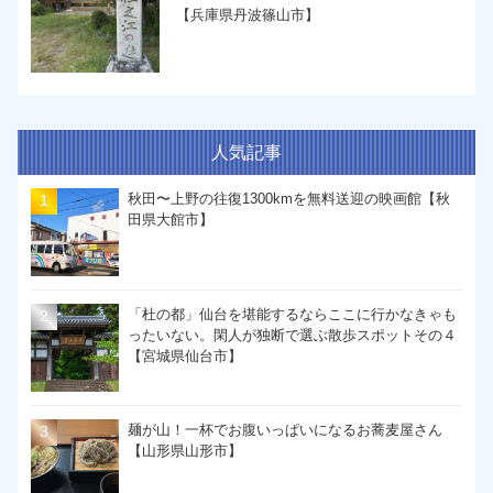
【兵庫県丹波篠山市】
人気記事
秋田〜上野の往復1300kmを無料送迎の映画館【秋
田県大館市】
「杜の都」仙台を堪能するならここに行かなきゃも
ったいない。閑人が独断で選ぶ散歩スポットその４
【宮城県仙台市】
麺が山！一杯でお腹いっぱいになるお蕎麦屋さん
【山形県山形市】