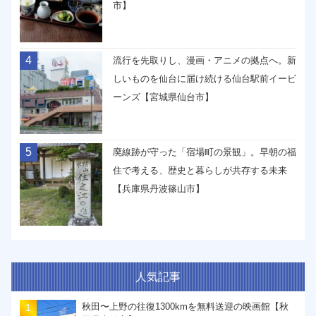
市】
4
流行を先取りし、漫画・アニメの拠点へ。新
しいものを仙台に届け続ける仙台駅前イービ
ーンズ【宮城県仙台市】
5
廃線跡が守った「宿場町の景観」。早朝の福
住で考える、歴史と暮らしが共存する未来
【兵庫県丹波篠山市】
人気記事
秋田〜上野の往復1300kmを無料送迎の映画館【秋