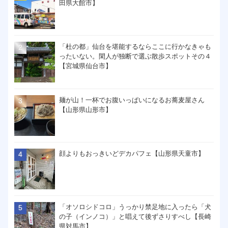
田県大館市】
「杜の都」仙台を堪能するならここに行かなきゃも
ったいない。閑人が独断で選ぶ散歩スポットその４
【宮城県仙台市】
麺が山！一杯でお腹いっぱいになるお蕎麦屋さん
【山形県山形市】
顔よりもおっきいどデカパフェ【山形県天童市】
「オソロシドコロ」うっかり禁足地に入ったら「犬
の子（インノコ）」と唱えて後ずさりすべし【長崎
県対馬市】