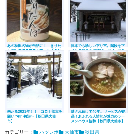
あの秋田名物が缶詰に！ きりた
日本でも珍しい下り宮。階段を下
んぽと缶詰のプロが作った「きり
りた先にある縁結び、子宝、安産
たんぽの缶詰」【秋田県大仙市】
の神「唐松神社」【秋田県大仙
市】
来たる2021年！！ コロナ収束を
愛され続けて40年。サービスが絶
願い “初” 初詣ヘ【秋田県大仙
品！あふれる人情味が魅力のラー
市】
メンハウス協和【秋田県大仙市】
カテゴリー：
ハツレポ
大仙市
秋田県