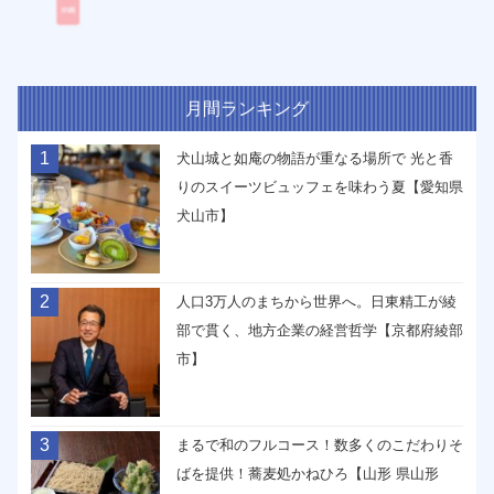
月間ランキング
1
犬山城と如庵の物語が重なる場所で 光と香
りのスイーツビュッフェを味わう夏【愛知県
犬山市】
2
人口3万人のまちから世界へ。日東精工が綾
部で貫く、地方企業の経営哲学【京都府綾部
市】
3
まるで和のフルコース！数多くのこだわりそ
ばを提供！蕎麦処かねひろ【山形 県山形