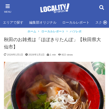
MENU
エリアで探す
編集部オリジナル
ローカルレポート
スクール
ホーム
ローカルレポート
ハツレポ
秋田のお雑煮は「ほぼきりたんぽ」【秋田県大
仙市】
2026年1月1日
2026年1月1日
1 min
922
views