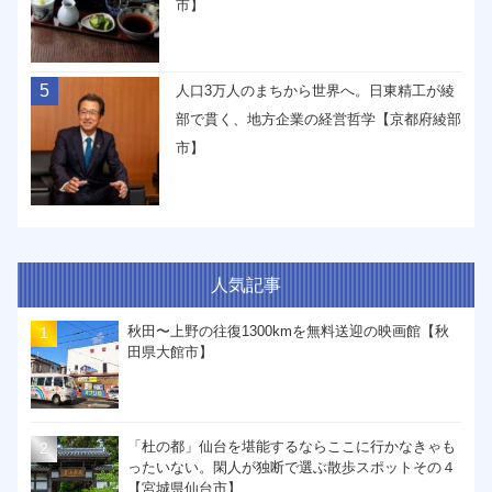
市】
5
人口3万人のまちから世界へ。日東精工が綾
部で貫く、地方企業の経営哲学【京都府綾部
市】
人気記事
秋田〜上野の往復1300kmを無料送迎の映画館【秋
田県大館市】
「杜の都」仙台を堪能するならここに行かなきゃも
ったいない。閑人が独断で選ぶ散歩スポットその４
【宮城県仙台市】