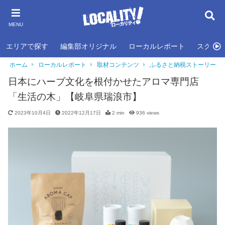
MENU
エリアで探す
編集部オリジナル
ローカルレポート
スクール
ホーム
ローカルレポート
取材コンテンツ
ふるさと納税ストーリー
日本にハーブ文化を根付かせたアロマ専門店
「生活の木」【岐阜県瑞浪市】
2023年10月4日
2022年12月17日
2 min
936
views