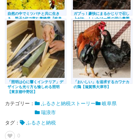
自然の中でミツバチと共に生き
ガブっ！豪快にまるかじりで召し
る 親子2代で営む養蜂業【岐阜
上がれ しいたけ一筋の深山農園
県瑞浪市】
【兵庫県相生市】
「照明は心に響くインテリア」デ
「おいしい」を追求するカワナカ
ザインも光り方も愉しめる照明
の鶏【滋賀県大津市】
【東京都中野区】
カテゴリー：
ふるさと納税ストーリー
岐阜県
瑞浪市
タグ：
ふるさと納税
0