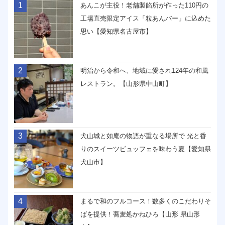
1
あんこが主役！老舗製餡所が作った110円の
工場直売限定アイス「粒あんバー」に込めた
思い【愛知県名古屋市】
2
明治から令和へ、地域に愛され124年の和風
レストラン。【山形県中山町】
3
犬山城と如庵の物語が重なる場所で 光と香
りのスイーツビュッフェを味わう夏【愛知県
犬山市】
4
まるで和のフルコース！数多くのこだわりそ
ばを提供！蕎麦処かねひろ【山形 県山形