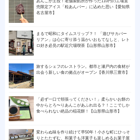
あんこが主役！老舗製餡所が作った110円の工場直
売限定アイス「粒あんバー」に込めた思い【愛知県
名古屋市】
まるで昭和にタイムスリップ？！ 「遊びサカバー
リアン」は心に寄り添う温かいおもてなしと、レト
ロ好き必見の駅近穴場喫茶【山形県山形市】
旅するシェフのレストラン。都市と瀬戸内の食材が
出会う新しい食の拠点がオープン【香川県三豊市】
「必ず一口で頬張ってください！」柔らかいお餅の
中からとろ〜りあんこがあふれ出る？！ここでしか
食べられない絶品の稲花餅！【山形県山形市】
変わらぬ味を作り続けて早50年！小さな町にひっそ
りとたたずむ、和菓子も洋菓子も楽しめるお菓子屋