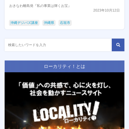
おきなわ離島発『私の事業は輝くお宝』
2023年10月12日
沖縄デジバズ講座
沖縄県
石垣市
ローカリティ！とは