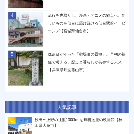
4
流行を先取りし、漫画・アニメの拠点へ。新
しいものを仙台に届け続ける仙台駅前イービ
ーンズ【宮城県仙台市】
5
廃線跡が守った「宿場町の景観」。早朝の福
住で考える、歴史と暮らしが共存する未来
【兵庫県丹波篠山市】
人気記事
秋田〜上野の往復1300kmを無料送迎の映画館【秋
田県大館市】