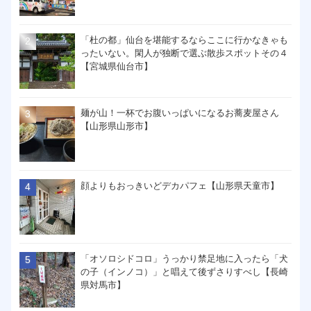
「杜の都」仙台を堪能するならここに行かなきゃも
ったいない。閑人が独断で選ぶ散歩スポットその４
【宮城県仙台市】
麺が山！一杯でお腹いっぱいになるお蕎麦屋さん
【山形県山形市】
顔よりもおっきいどデカパフェ【山形県天童市】
「オソロシドコロ」うっかり禁足地に入ったら「犬
の子（インノコ）」と唱えて後ずさりすべし【長崎
県対馬市】