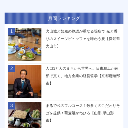
月間ランキング
1
犬山城と如庵の物語が重なる場所で 光と香
りのスイーツビュッフェを味わう夏【愛知県
犬山市】
2
人口3万人のまちから世界へ。日東精工が綾
部で貫く、地方企業の経営哲学【京都府綾部
市】
3
まるで和のフルコース！数多くのこだわりそ
ばを提供！蕎麦処かねひろ【山形 県山形
市】