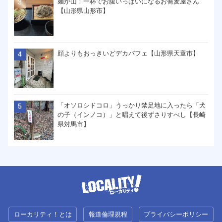
麺が山！一杯でお腹いっぱいになるお蕎麦屋さん
【山形県山形市】
顔よりもおっきいどデカパフェ【山形県天童市】
「オソロシドコロ」うっかり禁足地に入ったら「犬
の子（インノコ）」と唱えて後ずさりすべし【長崎
県対馬市】
ローカリティ！とは
報道倫理規程
プライバシーポリシー