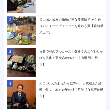
2
犬山城と如庵の物語が重なる場所で 光と香
りのスイーツビュッフェを味わう夏【愛知県
犬山市】
3
まるで和のフルコース！数多くのこだわりそ
ばを提供！蕎麦処かねひろ【山形 県山形
市】
4
人口3万人のまちから世界へ。日東精工が綾
部で貫く、地方企業の経営哲学【京都府綾部
市】