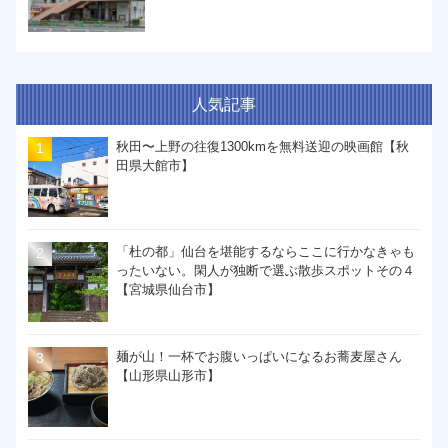
人気記事
秋田〜上野の往復1300kmを無料送迎の映画館【秋
田県大館市】
「杜の都」仙台を堪能するならここに行かなきゃも
ったいない。閑人が独断で選ぶ散歩スポットその４
【宮城県仙台市】
麺が山！一杯でお腹いっぱいになるお蕎麦屋さん
【山形県山形市】