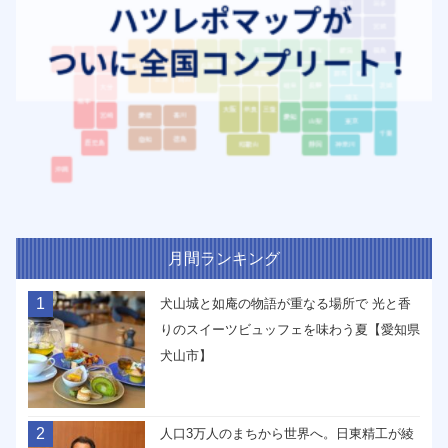
月間ランキング
1
犬山城と如庵の物語が重なる場所で 光と香
りのスイーツビュッフェを味わう夏【愛知県
犬山市】
2
人口3万人のまちから世界へ。日東精工が綾