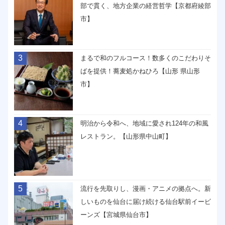
部で貫く、地方企業の経営哲学【京都府綾部
市】
3
まるで和のフルコース！数多くのこだわりそ
ばを提供！蕎麦処かねひろ【山形 県山形
市】
4
明治から令和へ、地域に愛され124年の和風
レストラン。【山形県中山町】
5
流行を先取りし、漫画・アニメの拠点へ。新
しいものを仙台に届け続ける仙台駅前イービ
ーンズ【宮城県仙台市】