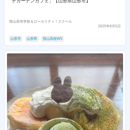
チガーデンカフェ」【山形県山形市】
惺山高等学校＆ローカリティ！スクール
2025年8月5日
山形市
山形県
惺山高校WS