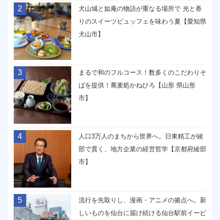
2
犬山城と如庵の物語が重なる場所で 光と香
りのスイーツビュッフェを味わう夏【愛知県
犬山市】
3
まるで和のフルコース！数多くのこだわりそ
ばを提供！蕎麦処かねひろ【山形 県山形
市】
4
人口3万人のまちから世界へ。日東精工が綾
部で貫く、地方企業の経営哲学【京都府綾部
市】
5
流行を先取りし、漫画・アニメの拠点へ。新
しいものを仙台に届け続ける仙台駅前イービ