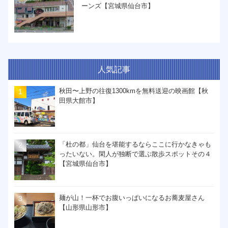
ーンズ【宮城県仙台市】
人気記事
秋田〜上野の往復1300kmを無料送迎の映画館【秋
田県大館市】
「杜の都」仙台を堪能するならここに行かなきゃも
ったいない。閑人が独断で選ぶ散歩スポットその４
【宮城県仙台市】
麺が山！一杯でお腹いっぱいになるお蕎麦屋さん
【山形県山形市】