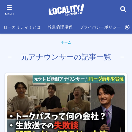
MENU
ローカリティ！とは
報道倫理規程
プライバシーポリシー
利
ホーム
元アナウンサーの記事一覧