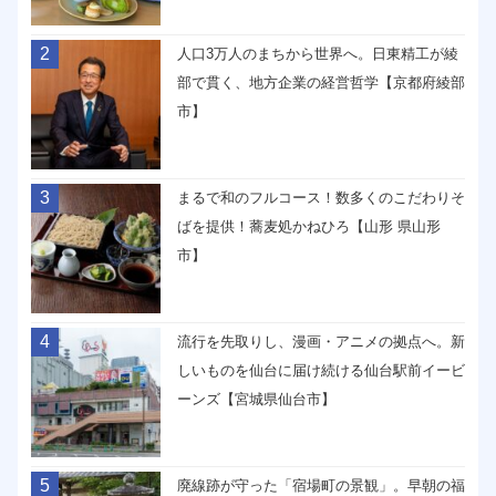
2
人口3万人のまちから世界へ。日東精工が綾
部で貫く、地方企業の経営哲学【京都府綾部
市】
3
まるで和のフルコース！数多くのこだわりそ
ばを提供！蕎麦処かねひろ【山形 県山形
市】
4
流行を先取りし、漫画・アニメの拠点へ。新
しいものを仙台に届け続ける仙台駅前イービ
ーンズ【宮城県仙台市】
5
廃線跡が守った「宿場町の景観」。早朝の福