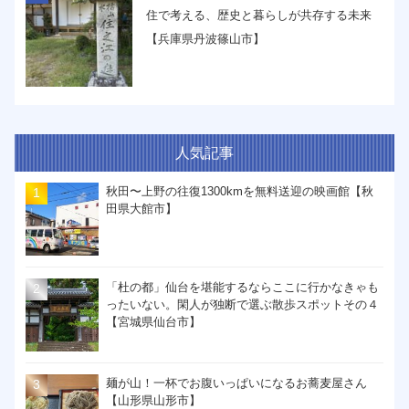
住で考える、歴史と暮らしが共存する未来
【兵庫県丹波篠山市】
人気記事
秋田〜上野の往復1300kmを無料送迎の映画館【秋
田県大館市】
「杜の都」仙台を堪能するならここに行かなきゃも
ったいない。閑人が独断で選ぶ散歩スポットその４
【宮城県仙台市】
麺が山！一杯でお腹いっぱいになるお蕎麦屋さん
【山形県山形市】