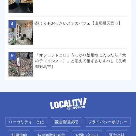
顔よりもおっきいどデカパフェ【山形県天童市】
「オソロシドコロ」うっかり禁足地に入ったら「犬
の子（インノコ）」と唱えて後ずさりすべし【長崎
県対馬市】
ローカリティ！とは
報道倫理規程
プライバシーポリシー
利用規約
特定商取引表示
お問い合わせ
運営会社