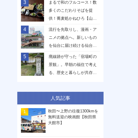
3
まるで和のフルコース！数
多くのこだわりそばを提
供！蕎麦処かねひろ【山形
県山形市】
4
流行を先取りし、漫画・ア
ニメの拠点へ。新しいもの
を仙台に届け続ける仙台駅
前イービーンズ【宮城県仙
5
廃線跡が守った「宿場町の
台市】
景観」。早朝の福住で考え
る、歴史と暮らしが共存す
る未来【兵庫県丹波篠山
市】
人気記事
秋田〜上野の往復1300kmを
無料送迎の映画館【秋田県
大館市】