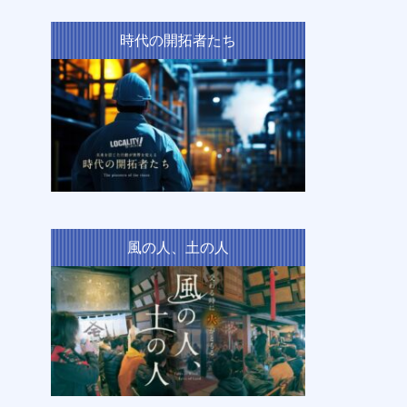
時代の開拓者たち
風の人、土の人