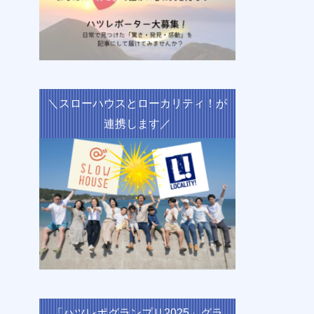
＼スローハウスとローカリティ！が
連携します／
「ハツレポグランプリ2025」グラ