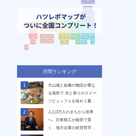
月間ランキング
1
犬山城と如庵の物語が重な
る場所で 光と香りのスイー
ツビュッフェを味わう夏
【愛知県犬山市】
2
人口3万人のまちから世界
へ。日東精工が綾部で貫
く、地方企業の経営哲学
【京都府綾部市】