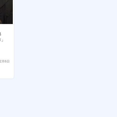
地
準」
12月6日