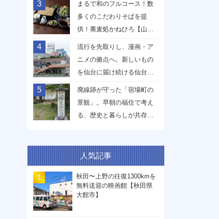
3
まるで和のフルコース！数
多くのこだわりそばを提
供！蕎麦処かねひろ【山形
県山形市】
4
流行を先取りし、漫画・ア
ニメの拠点へ。新しいもの
を仙台に届け続ける仙台駅
前イービーンズ【宮城県仙
5
廃線跡が守った「宿場町の
台市】
景観」。早朝の福住で考え
る、歴史と暮らしが共存す
る未来【兵庫県丹波篠山
市】
人気記事
秋田〜上野の往復1300kmを
無料送迎の映画館【秋田県
大館市】