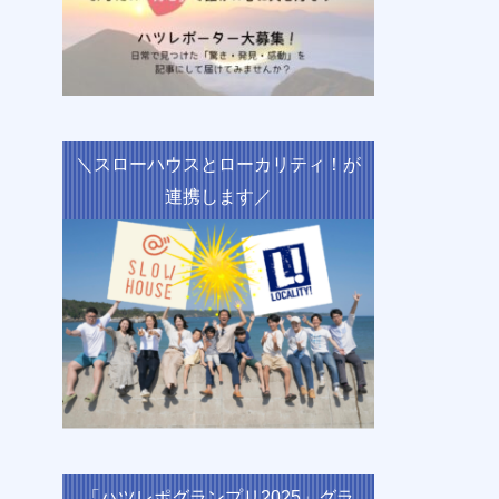
＼スローハウスとローカリティ！が
連携します／
「ハツレポグランプリ2025」グラ