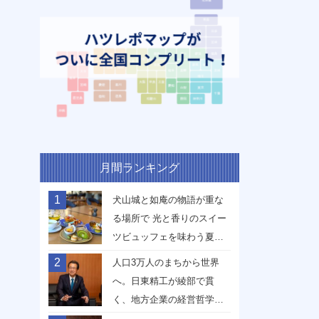
月間ランキング
1
犬山城と如庵の物語が重な
る場所で 光と香りのスイー
ツビュッフェを味わう夏
【愛知県犬山市】
2
人口3万人のまちから世界
へ。日東精工が綾部で貫
く、地方企業の経営哲学
【京都府綾部市】