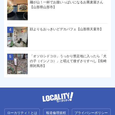
麺が山！一杯でお腹いっぱいになるお蕎麦屋さん
【山形県山形市】
顔よりもおっきいどデカパフェ【山形県天童市】
「オソロシドコロ」うっかり禁足地に入ったら「犬
の子（インノコ）」と唱えて後ずさりすべし【長崎
県対馬市】
ローカリティ！とは
報道倫理規程
プライバシーポリシー