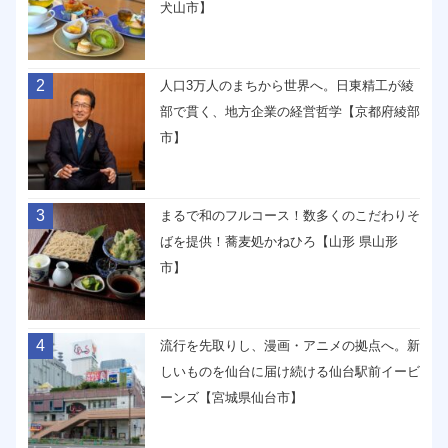
犬山市】
2
人口3万人のまちから世界へ。日東精工が綾
部で貫く、地方企業の経営哲学【京都府綾部
市】
3
まるで和のフルコース！数多くのこだわりそ
ばを提供！蕎麦処かねひろ【山形 県山形
市】
4
流行を先取りし、漫画・アニメの拠点へ。新
しいものを仙台に届け続ける仙台駅前イービ
ーンズ【宮城県仙台市】