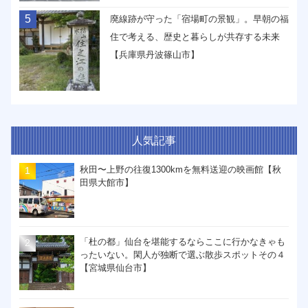
5
廃線跡が守った「宿場町の景観」。早朝の福
住で考える、歴史と暮らしが共存する未来
【兵庫県丹波篠山市】
人気記事
秋田〜上野の往復1300kmを無料送迎の映画館【秋
田県大館市】
「杜の都」仙台を堪能するならここに行かなきゃも
ったいない。閑人が独断で選ぶ散歩スポットその４
【宮城県仙台市】