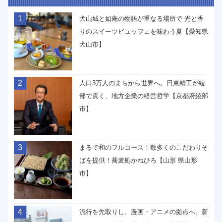
1
犬山城と如庵の物語が重なる場所で 光と香
りのスイーツビュッフェを味わう夏【愛知県
犬山市】
2
人口3万人のまちから世界へ。日東精工が綾
部で貫く、地方企業の経営哲学【京都府綾部
市】
3
まるで和のフルコース！数多くのこだわりそ
ばを提供！蕎麦処かねひろ【山形 県山形
市】
4
流行を先取りし、漫画・アニメの拠点へ。新