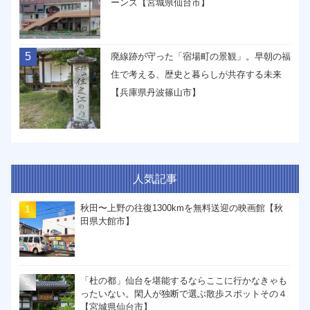
ーンズ【宮城県仙台市】
5
廃線跡が守った「宿場町の景観」。早朝の福
住で考える、歴史と暮らしが共存する未来
【兵庫県丹波篠山市】
人気記事
秋田〜上野の往復1300kmを無料送迎の映画館【秋
田県大館市】
「杜の都」仙台を堪能するならここに行かなきゃも
ったいない。閑人が独断で選ぶ散歩スポットその４
【宮城県仙台市】