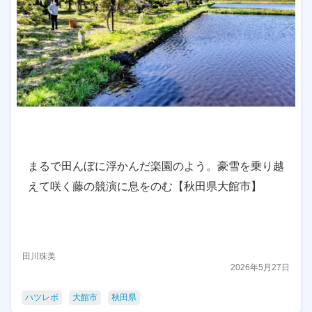
まるで田んぼに浮かんだ楽園のよう。豪雪を乗り越
えて咲く藤の競演に息をのむ【秋田県大館市】
田川珠美
2026年5月27日
ハツレポ
大館市
秋田県