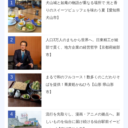
1
犬山城と如庵の物語が重なる場所で 光と香
りのスイーツビュッフェを味わう夏【愛知県
犬山市】
2
人口3万人のまちから世界へ。日東精工が綾
部で貫く、地方企業の経営哲学【京都府綾部
市】
3
まるで和のフルコース！数多くのこだわりそ
ばを提供！蕎麦処かねひろ【山形 県山形
市】
4
流行を先取りし、漫画・アニメの拠点へ。新
しいものを仙台に届け続ける仙台駅前イービ