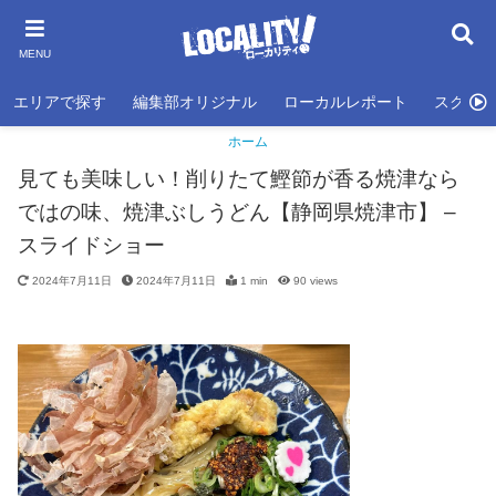
MENU
エリアで探す
編集部オリジナル
ローカルレポート
スクール
ホーム
見ても美味しい！削りたて鰹節が香る焼津なら
ではの味、焼津ぶしうどん【静岡県焼津市】 –
スライドショー
2024年7月11日
2024年7月11日
1 min
90
views