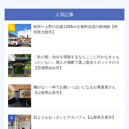
人気記事
秋田〜上野の往復1300kmを無料送迎の映画館【秋
田県大館市】
「杜の都」仙台を堪能するならここに行かなきゃも
ったいない。閑人が独断で選ぶ散歩スポットその４
【宮城県仙台市】
麺が山！一杯でお腹いっぱいになるお蕎麦屋さん
【山形県山形市】
顔よりもおっきいどデカパフェ【山形県天童市】