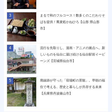
3
まるで和のフルコース！数多くのこだわりそ
ばを提供！蕎麦処かねひろ【山形 県山形
市】
4
流行を先取りし、漫画・アニメの拠点へ。新
しいものを仙台に届け続ける仙台駅前イービ
ーンズ【宮城県仙台市】
5
廃線跡が守った「宿場町の景観」。早朝の福
住で考える、歴史と暮らしが共存する未来
【兵庫県丹波篠山市】