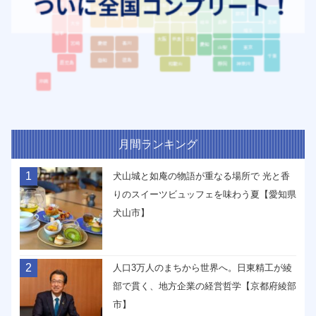
月間ランキング
1
犬山城と如庵の物語が重なる場所で 光と香
りのスイーツビュッフェを味わう夏【愛知県
犬山市】
2
人口3万人のまちから世界へ。日東精工が綾
部で貫く、地方企業の経営哲学【京都府綾部
市】