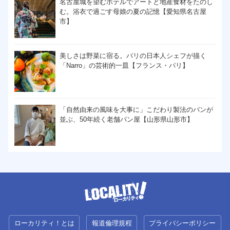
名古屋城を望むホテルでアートと地産食材をたのし
む。浴衣で過ごす母娘の夏の記憶【愛知県名古屋
市】
美しさは野菜に宿る。パリの日本人シェフが描く
「Narro」の芸術的一皿【フランス・パリ】
「自然由来の風味を大事に」こだわり製法のパンが
並ぶ、50年続く老舗パン屋【山形県山形市】
ローカリティ！とは
報道倫理規程
プライバシーポリシー