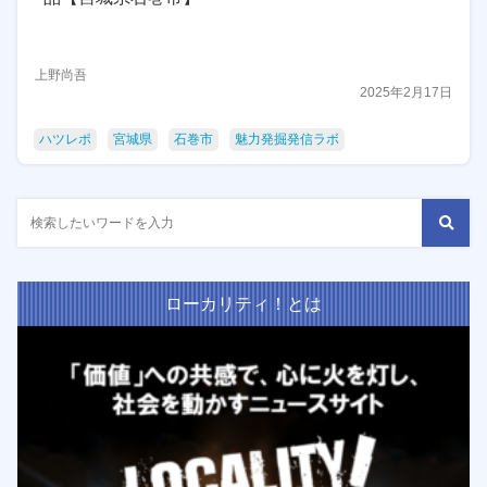
上野尚吾
2025年2月17日
ハツレポ
宮城県
石巻市
魅力発掘発信ラボ
ローカリティ！とは