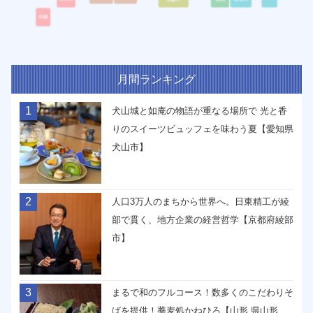
月間ランキング
1
犬山城と如庵の物語が重なる場所で 光と香
りのスイーツビュッフェを味わう夏【愛知県
犬山市】
2
人口3万人のまちから世界へ。日東精工が綾
部で貫く、地方企業の経営哲学【京都府綾部
市】
3
まるで和のフルコース！数多くのこだわりそ
ばを提供！蕎麦処かねひろ【山形 県山形