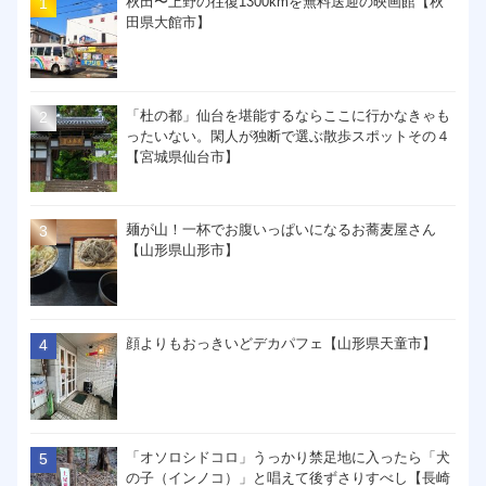
秋田〜上野の往復1300kmを無料送迎の映画館【秋
田県大館市】
「杜の都」仙台を堪能するならここに行かなきゃも
ったいない。閑人が独断で選ぶ散歩スポットその４
【宮城県仙台市】
麺が山！一杯でお腹いっぱいになるお蕎麦屋さん
【山形県山形市】
顔よりもおっきいどデカパフェ【山形県天童市】
「オソロシドコロ」うっかり禁足地に入ったら「犬
の子（インノコ）」と唱えて後ずさりすべし【長崎