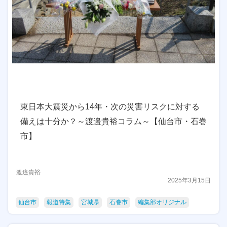
東日本大震災から14年・次の災害リスクに対する
備えは十分か？～渡邉貴裕コラム～【仙台市・石巻
市】
渡邉貴裕
2025年3月15日
仙台市
報道特集
宮城県
石巻市
編集部オリジナル