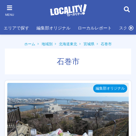
MENU
エリアで探す
編集部オリジナル
ローカルレポート
スクール
ホーム
地域別
北海道東北
宮城県
石巻市
石巻市
編集部オリジナル