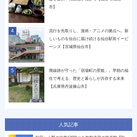
市】
4
流行を先取りし、漫画・アニメの拠点へ。新
しいものを仙台に届け続ける仙台駅前イービ
ーンズ【宮城県仙台市】
5
廃線跡が守った「宿場町の景観」。早朝の福
住で考える、歴史と暮らしが共存する未来
【兵庫県丹波篠山市】
人気記事