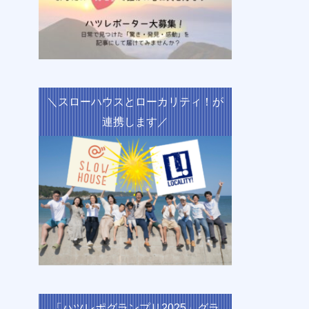
＼スローハウスとローカリティ！が
連携します／
「ハツレポグランプリ2025」グラ