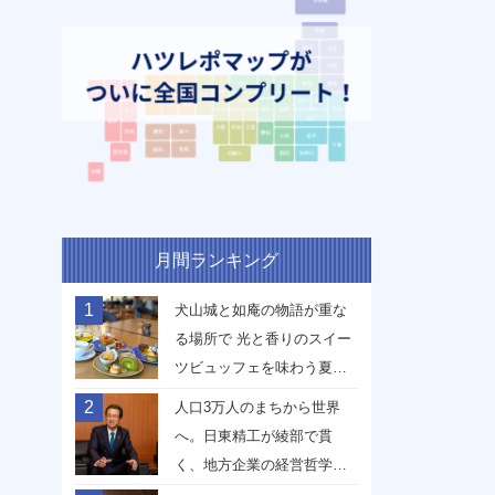
月間ランキング
1
犬山城と如庵の物語が重な
る場所で 光と香りのスイー
ツビュッフェを味わう夏
【愛知県犬山市】
2
人口3万人のまちから世界
へ。日東精工が綾部で貫
く、地方企業の経営哲学
【京都府綾部市】