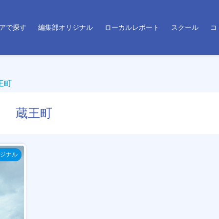
アで探す
編集部オリジナル
ローカルレポート
スクール
コ
王町
蔵王町
ジナル