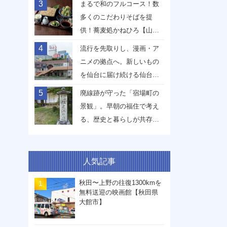
3
まるで和のフルコース！数
多くのこだわりそばを提
供！蕎麦処かねひろ【山形
県山形市】
4
流行を先取りし、漫画・ア
ニメの拠点へ。新しいもの
を仙台に届け続ける仙台駅
前イービーンズ【宮城県仙
5
廃線跡が守った「宿場町の
台市】
景観」。早朝の福住で考え
る、歴史と暮らしが共存す
る未来【兵庫県丹波篠山
市】
人気記事
秋田〜上野の往復1300kmを
無料送迎の映画館【秋田県
大館市】