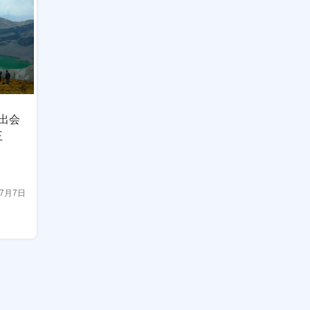
出会
王
年7月7日