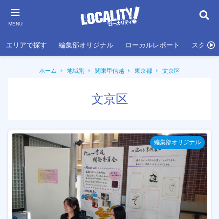
MENU
エリアで探す
編集部オリジナル
ローカルレポート
スクール
ホーム
地域別
関東甲信越
東京都
文京区
文京区
編集部オリジナル