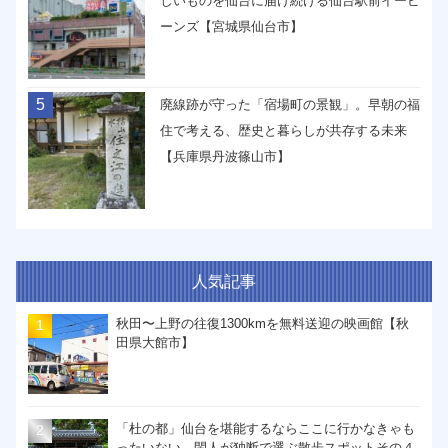
しいものを仙台に届け続ける仙台駅前イービ
ーンズ【宮城県仙台市】
5
廃線跡が守った「宿場町の景観」。早朝の福
住で考える、歴史と暮らしが共存する未来
【兵庫県丹波篠山市】
人気記事
秋田〜上野の往復1300kmを無料送迎の映画館【秋
田県大館市】
「杜の都」仙台を堪能するならここに行かなきゃも
ったいない。閑人が独断で選ぶ散歩スポットその４