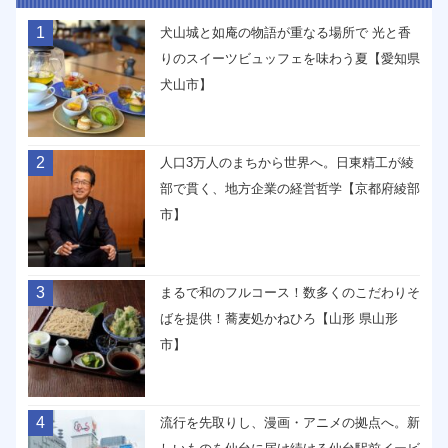
1
犬山城と如庵の物語が重なる場所で 光と香
りのスイーツビュッフェを味わう夏【愛知県
犬山市】
2
人口3万人のまちから世界へ。日東精工が綾
部で貫く、地方企業の経営哲学【京都府綾部
市】
3
まるで和のフルコース！数多くのこだわりそ
ばを提供！蕎麦処かねひろ【山形 県山形
市】
4
流行を先取りし、漫画・アニメの拠点へ。新