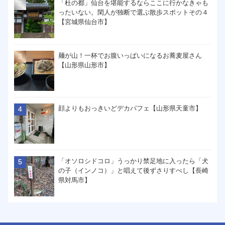
「杜の都」仙台を堪能するならここに行かなきゃも
ったいない。閑人が独断で選ぶ散歩スポットその４
【宮城県仙台市】
麺が山！一杯でお腹いっぱいになるお蕎麦屋さん
【山形県山形市】
顔よりもおっきいどデカパフェ【山形県天童市】
「オソロシドコロ」うっかり禁足地に入ったら「犬
の子（インノコ）」と唱えて後ずさりすべし【長崎
県対馬市】