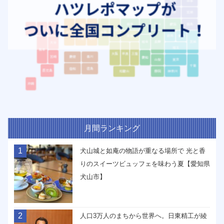
月間ランキング
1
犬山城と如庵の物語が重なる場所で 光と香
りのスイーツビュッフェを味わう夏【愛知県
犬山市】
2
人口3万人のまちから世界へ。日東精工が綾