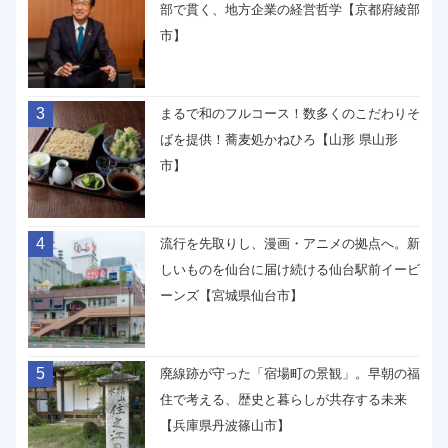
部で貫く、地方企業の経営哲学【京都府綾部
市】
3
まるで和のフルコース！数多くのこだわりそ
ばを提供！蕎麦処かねひろ【山形 県山形
市】
4
流行を先取りし、漫画・アニメの拠点へ。新
しいものを仙台に届け続ける仙台駅前イービ
ーンズ【宮城県仙台市】
5
廃線跡が守った「宿場町の景観」。早朝の福
住で考える、歴史と暮らしが共存する未来
【兵庫県丹波篠山市】