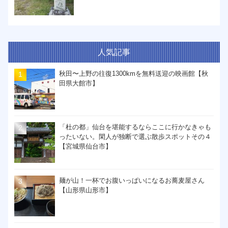
人気記事
秋田〜上野の往復1300kmを無料送迎の映画館【秋
田県大館市】
「杜の都」仙台を堪能するならここに行かなきゃも
ったいない。閑人が独断で選ぶ散歩スポットその４
【宮城県仙台市】
麺が山！一杯でお腹いっぱいになるお蕎麦屋さん
【山形県山形市】