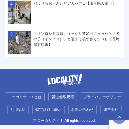
顔よりもおっきいどデカパフェ【山形県天童市】
「オソロシドコロ」うっかり禁足地に入ったら「犬
の子（インノコ）」と唱えて後ずさりすべし【長崎
県対馬市】
ローカリティ！とは
報道倫理規程
プライバシーポリシー
利用規約
特定商取引表示
お問い合わせ
運営会社
© ローカリティ！ All rights reserved.