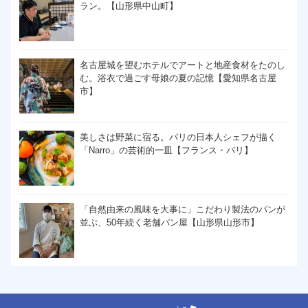
ラン。【山形県中山町】
名古屋城を望むホテルでアートと地産食材をたのし
む。浴衣で過ごす母娘の夏の記憶【愛知県名古屋
市】
美しさは野菜に宿る。パリの日本人シェフが描く
「Narro」の芸術的一皿【フランス・パリ】
「自然由来の風味を大事に」こだわり製法のパンが
並ぶ、50年続く老舗パン屋【山形県山形市】