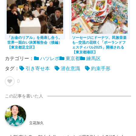
「お金のリアル」を発表し合う。
ソーセージにドーナツ、民族音楽
世界一面白い決算報告会（後編）
も─交流の花咲く「ポーランドフ
【東京都足立区】
ェスティバル2025」開催される
【東京都港区】
カテゴリー：
ハツレポ
東京都
練馬区
タグ：
引き寄せ本
潜在意識
約束手形
0
立花加久