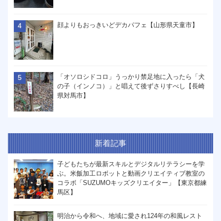
顔よりもおっきいどデカパフェ【山形県天童市】
「オソロシドコロ」うっかり禁足地に入ったら「犬
の子（インノコ）」と唱えて後ずさりすべし【長崎
県対馬市】
新着記事
子どもたちが最新スキルとデジタルリテラシーを学
ぶ。米飯加工ロボットと動画クリエイティブ教室の
コラボ「SUZUMOキッズクリエイター」【東京都練
馬区】
明治から令和へ、地域に愛され124年の和風レスト