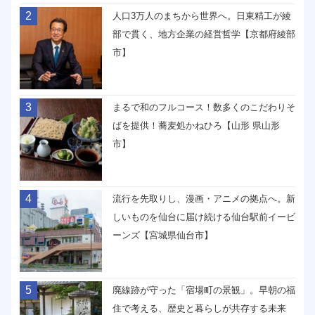
2
人口3万人のまちから世界へ。日東精工が綾
部で貫く、地方企業の経営哲学【京都府綾部
市】
3
まるで和のフルコース！数多くのこだわりそ
ばを提供！蕎麦処かねひろ【山形 県山形
市】
4
流行を先取りし、漫画・アニメの拠点へ。新
しいものを仙台に届け続ける仙台駅前イービ
ーンズ【宮城県仙台市】
5
廃線跡が守った「宿場町の景観」。早朝の福
住で考える、歴史と暮らしが共存する未来