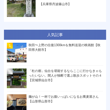
【兵庫県丹波篠山市】
人気記事
秋田〜上野の往復1300kmを無料送迎の映画館【秋
田県大館市】
「杜の都」仙台を堪能するならここに行かなきゃも
ったいない。閑人が独断で選ぶ散歩スポットその４
【宮城県仙台市】
麺が山！一杯でお腹いっぱいになるお蕎麦屋さん
【山形県山形市】