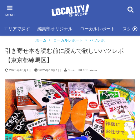
MENU
エリアで探す
編集部オリジナル
ローカルレポート
スクール
ホーム
ローカルレポート
ハツレポ
引き寄せ本を読む前に読んで欲しいハツレポ
【東京都練馬区】
2025年10月1日
2025年10月1日
3 min
463
views