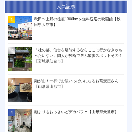
人気記事
秋田〜上野の往復1300kmを無料送迎の映画館【秋
田県大館市】
「杜の都」仙台を堪能するならここに行かなきゃも
ったいない。閑人が独断で選ぶ散歩スポットその４
【宮城県仙台市】
麺が山！一杯でお腹いっぱいになるお蕎麦屋さん
【山形県山形市】
顔よりもおっきいどデカパフェ【山形県天童市】