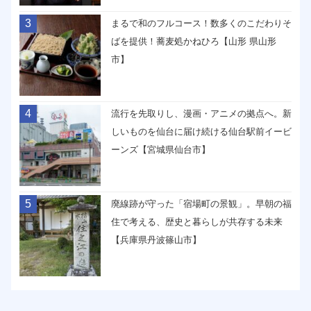
3
まるで和のフルコース！数多くのこだわりそ
ばを提供！蕎麦処かねひろ【山形 県山形
市】
4
流行を先取りし、漫画・アニメの拠点へ。新
しいものを仙台に届け続ける仙台駅前イービ
ーンズ【宮城県仙台市】
5
廃線跡が守った「宿場町の景観」。早朝の福
住で考える、歴史と暮らしが共存する未来
【兵庫県丹波篠山市】