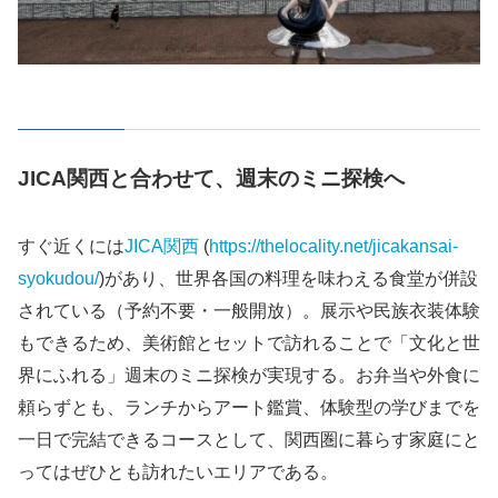
JICA関西と合わせて、週末のミニ探検へ
すぐ近くには
JICA関西
(
https://thelocality.net/jicakansai-
syokudou/
)があり、世界各国の料理を味わえる食堂が併設
されている（予約不要・一般開放）。展示や民族衣装体験
もできるため、美術館とセットで訪れることで「文化と世
界にふれる」週末のミニ探検が実現する。お弁当や外食に
頼らずとも、ランチからアート鑑賞、体験型の学びまでを
一日で完結できるコースとして、関西圏に暮らす家庭にと
ってはぜひとも訪れたいエリアである。