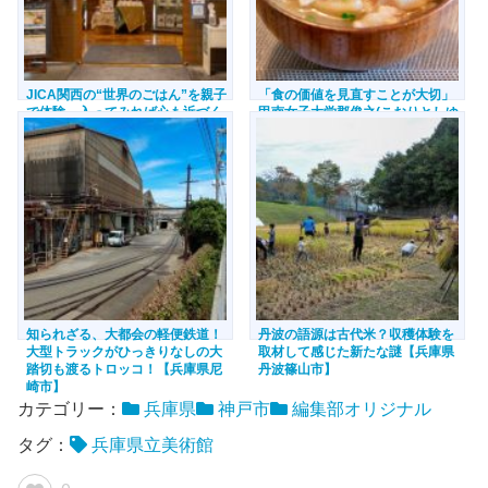
JICA関西の“世界のごはん”を親子
「食の価値を見直すことが大切」
で体験。入ってみれば心も近づく
甲南女子大学郡俊之(こおりとしゆ
【兵庫県神戸市】
き)教授が描く食のこれから【兵庫
県神戸市】
知られざる、大都会の軽便鉄道！
丹波の語源は古代米？収穫体験を
大型トラックがひっきりなしの大
取材して感じた新たな謎【兵庫県
踏切も渡るトロッコ！【兵庫県尼
丹波篠山市】
崎市】
カテゴリー：
兵庫県
神戸市
編集部オリジナル
タグ：
兵庫県立美術館