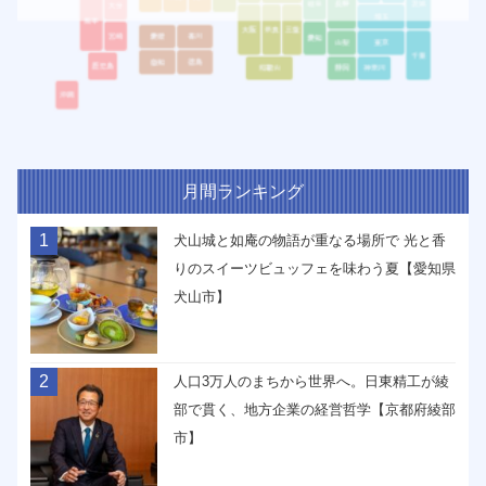
月間ランキング
1
犬山城と如庵の物語が重なる場所で 光と香
りのスイーツビュッフェを味わう夏【愛知県
犬山市】
2
人口3万人のまちから世界へ。日東精工が綾
部で貫く、地方企業の経営哲学【京都府綾部
市】