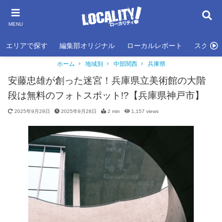
MENU
エリアで探す
編集部オリジナル
ローカルレポート
スクール
ホーム
地域別
中部関西
兵庫県
安藤忠雄が創った迷宮！兵庫県立美術館の大階
段は無料のフォトスポット!?【兵庫県神戸市】
2025年9月29日
2025年9月28日
2 min
1,157
views