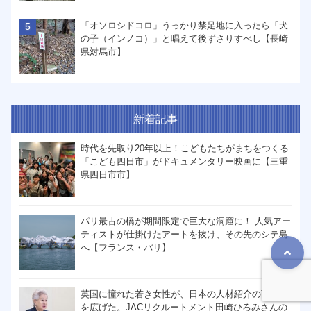
「オソロシドコロ」うっかり禁足地に入ったら「犬
の子（インノコ）」と唱えて後ずさりすべし【長崎
県対馬市】
新着記事
時代を先取り20年以上！こどもたちがまちをつくる
「こども四日市」がドキュメンタリー映画に【三重
県四日市市】
パリ最古の橋が期間限定で巨大な洞窟に！ 人気アー
ティストが仕掛けたアートを抜け、その先のシテ島
へ【フランス・パリ】
英国に憧れた若き女性が、日本の人材紹介の可能性
を広げた。JACリクルートメント田崎ひろみさんの