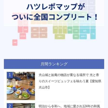
月間ランキング
1
犬山城と如庵の物語が重なる場所で 光と香
りのスイーツビュッフェを味わう夏【愛知県
犬山市】
2
明治から令和へ、地域に愛され124年の和風