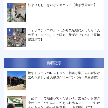
顔よりもおっきいどデカパフェ【山形県天童市】
「オソロシドコロ」うっかり禁足地に入ったら「犬
の子（インノコ）」と唱えて後ずさりすべし【長崎
県対馬市】
新着記事
旅するシェフのレストラン。都市と瀬戸内の食材が
出会う新しい食の拠点がオープン【香川県三豊市】
「必ず一口で頬張ってください！」柔らかいお餅の
中からとろ〜りあんこがあふれ出る？！ここでしか
食べられない絶品の稲花餅！【山形県山形市】