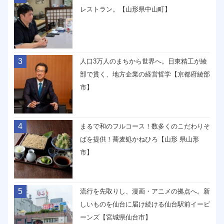
レストラン。【山形県中山町】
3
人口3万人のまちから世界へ。日東精工が綾
部で貫く、地方企業の経営哲学【京都府綾部
市】
4
まるで和のフルコース！数多くのこだわりそ
ばを提供！蕎麦処かねひろ【山形 県山形
市】
5
流行を先取りし、漫画・アニメの拠点へ。新
しいものを仙台に届け続ける仙台駅前イービ
ーンズ【宮城県仙台市】