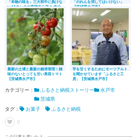
「本物の味を」三大和牛に負けな
「のれんを消してはいけない」
いA5ランクの常陸牛を扱う 肉の
【茨城県水戸市】
イイジマ【茨城県水戸市】
最新の土壌と最新の栽培管理！雑
芋を甘くするためにモーツアルト
味のないとっても甘い美容トマト
を聞かせています「ふるさと工
【茨城県水戸市】
房」【茨城県水戸市】
カテゴリー：
ふるさと納税ストーリー
水戸市
茨城県
タグ：
お菓子
ふるさと納税
0