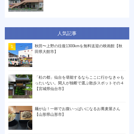
人気記事
秋田〜上野の往復1300kmを無料送迎の映画館【秋
田県大館市】
「杜の都」仙台を堪能するならここに行かなきゃも
ったいない。閑人が独断で選ぶ散歩スポットその４
【宮城県仙台市】
麺が山！一杯でお腹いっぱいになるお蕎麦屋さん
【山形県山形市】