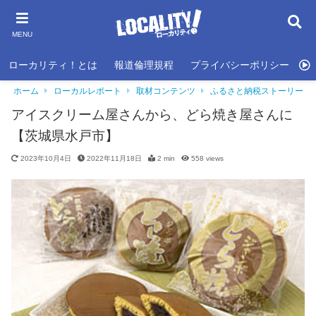
MENU
ローカリティ！とは
報道倫理規程
プライバシーポリシー
利
ホーム
ローカルレポート
取材コンテンツ
ふるさと納税ストーリー
アイスクリーム屋さんから、どら焼き屋さんに
【茨城県水戸市】
2023年10月4日
2022年11月18日
2 min
558
views