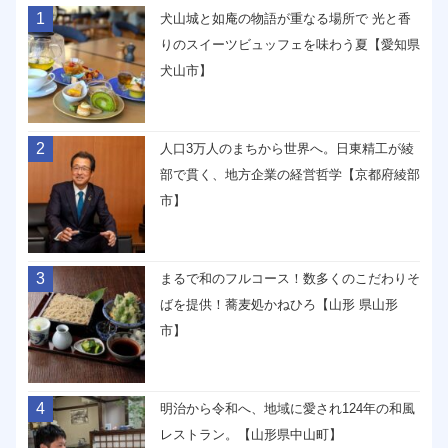
1
犬山城と如庵の物語が重なる場所で 光と香
りのスイーツビュッフェを味わう夏【愛知県
犬山市】
2
人口3万人のまちから世界へ。日東精工が綾
部で貫く、地方企業の経営哲学【京都府綾部
市】
3
まるで和のフルコース！数多くのこだわりそ
ばを提供！蕎麦処かねひろ【山形 県山形
市】
4
明治から令和へ、地域に愛され124年の和風
レストラン。【山形県中山町】