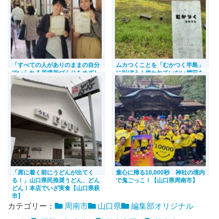
「すべての人がありのままの自分
ムカつくことを「むかつく半島」
でいられる居場所づくりをめざし
に叫ぼう！使われていない棚田を
て」異世代交流子育てサロンas is
映えスポットに変えた地元住民の
がつくる、地域の輪【山口県周南
挑戦【山口県長門市】
市】
「席に着く前にうどんが出てく
童心に帰る10,000秒 神社の境内
る！」山口県民推奨うどん、どん
で鬼ごっこ！【山口県周南市】
どん！本店でいざ実食【山口県萩
市】
カテゴリー：
周南市
山口県
編集部オリジナル