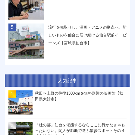
5
流行を先取りし、漫画・アニメの拠点へ。新
しいものを仙台に届け続ける仙台駅前イービ
ーンズ【宮城県仙台市】
人気記事
秋田〜上野の往復1300kmを無料送迎の映画館【秋
田県大館市】
「杜の都」仙台を堪能するならここに行かなきゃも
ったいない。閑人が独断で選ぶ散歩スポットその４