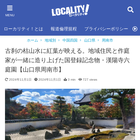
MENU
ローカリティ！とは
報道倫理規程
プライバシーポリシー
利
ホーム
地域別
中国四国
山口県
周南市
古刹の枯山水に紅葉が映える。地域住民と作庭
家が一緒に造り上げた国登録記念物・漢陽寺六
庭園【山口県周南市】
2024年11月1日
2024年11月1日
3 min
727
views