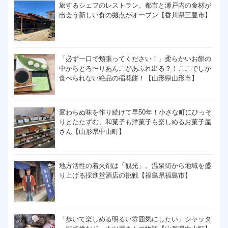
旅するシェフのレストラン。都市と瀬戸内の食材が
出会う新しい食の拠点がオープン【香川県三豊市】
「必ず一口で頬張ってください！」柔らかいお餅の
中からとろ〜りあんこがあふれ出る？！ここでしか
食べられない絶品の稲花餅！【山形県山形市】
変わらぬ味を作り続けて早50年！小さな町にひっそ
りとたたずむ、和菓子も洋菓子も楽しめるお菓子屋
さん【山形県中山町】
地方活性の着火剤は「観光」。温泉街から地域を盛
り上げる採進堂酒店の挑戦【福島県福島市】
「歩いて楽しめる明るい雰囲気にしたい」シャッタ