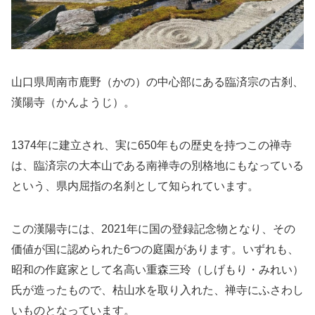
山口県周南市鹿野（かの）の中心部にある臨済宗の古刹、
漢陽寺（かんようじ）。
1374年に建立され、実に650年もの歴史を持つこの禅寺
は、臨済宗の大本山である南禅寺の別格地にもなっている
という、県内屈指の名刹として知られています。
この漢陽寺には、2021年に国の登録記念物となり、その
価値が国に認められた6つの庭園があります。いずれも、
昭和の作庭家として名高い重森三玲（しげもり・みれい）
氏が造ったもので、枯山水を取り入れた、禅寺にふさわし
いものとなっています。