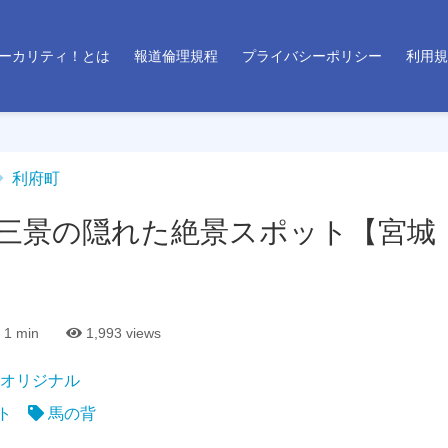
ーカリティ！とは
報道倫理規程
プライバシーポリシー
利用規
利府町
三景の隠れた絶景スポット【宮城
1 min
1,993
views
オリジナル
ト
馬の背