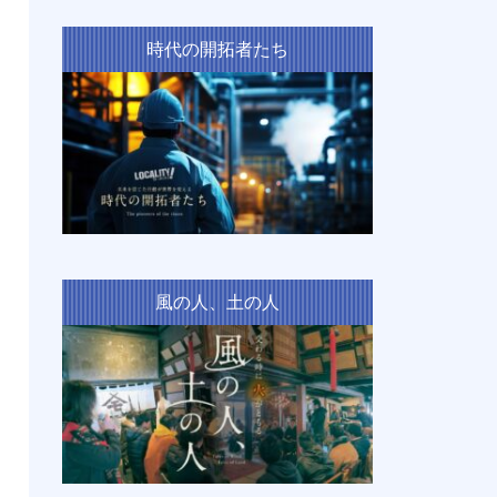
時代の開拓者たち
風の人、土の人