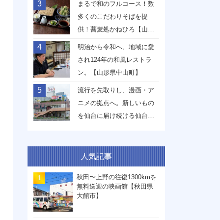
3
まるで和のフルコース！数
多くのこだわりそばを提
供！蕎麦処かねひろ【山形
県山形市】
4
明治から令和へ、地域に愛
され124年の和風レストラ
ン。【山形県中山町】
5
流行を先取りし、漫画・ア
ニメの拠点へ。新しいもの
を仙台に届け続ける仙台駅
前イービーンズ【宮城県仙
台市】
人気記事
秋田〜上野の往復1300kmを
無料送迎の映画館【秋田県
大館市】