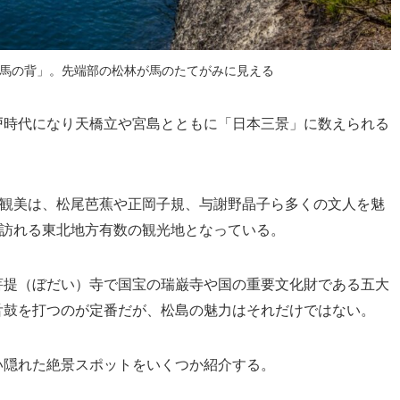
馬の背」。先端部の松林が馬のたてがみに見える
戸時代になり天橋立や宮島とともに「日本三景」に数えられる
景観美は、松尾芭蕉や正岡子規、与謝野晶子ら多くの文人を魅
が訪れる東北地方有数の観光地となっている。
菩提（ぼだい）寺で国宝の瑞巌寺や国の重要文化財である五大
舌鼓を打つのが定番だが、松島の魅力はそれだけではない。
い隠れた絶景スポットをいくつか紹介する。