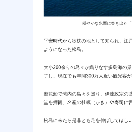
穏やかな水面に突き出た「
平安時代から歌枕の地として知られ、江
ようになった松島。
大小260余りの島々が織りなす多島海の
了し、現在でも年間300万人近い観光客
遊覧船で湾内の島々を巡り、伊達政宗の
堂を拝観、名産の牡蠣（かき）や寿司に
松島に来たら是非とも足を伸ばしてほし