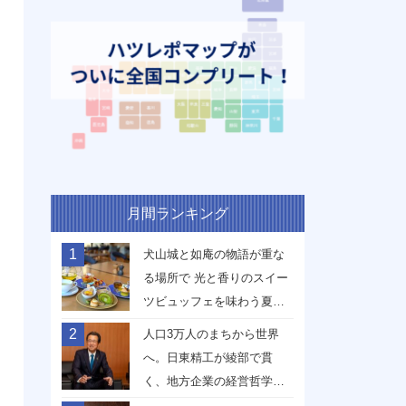
月間ランキング
1
犬山城と如庵の物語が重な
る場所で 光と香りのスイー
ツビュッフェを味わう夏
【愛知県犬山市】
2
人口3万人のまちから世界
へ。日東精工が綾部で貫
く、地方企業の経営哲学
【京都府綾部市】