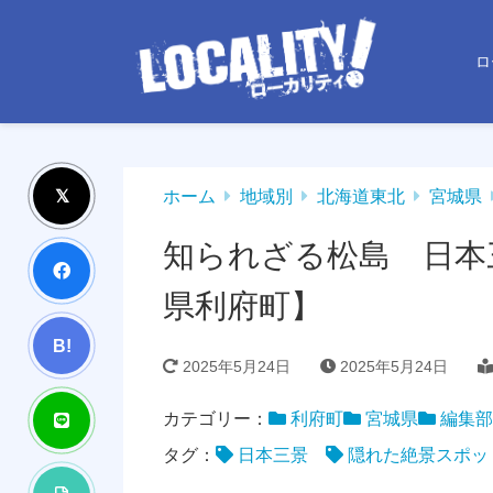
ロ
ホーム
地域別
北海道東北
宮城県
知られざる松島 日本
県利府町】
B!
2025年5月24日
2025年5月24日
カテゴリー：
利府町
宮城県
編集部
タグ：
日本三景
隠れた絶景スポッ