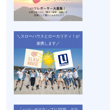
＼スローハウスとローカリティ！が
連携します／
「ハツレポグランプリ2025」グラ