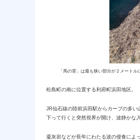
「馬の背」は最も狭い部分が２メートル
松島町の南に位置する利府町浜田地区。
JR仙石線の陸前浜田駅からカーブの多い
下って行くと突然視界が開け、波静かな
凝灰岩などが長年にわたる波の侵食によっ