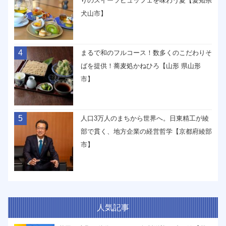
りのスイーツビュッフェを味わう夏【愛知県
犬山市】
4
まるで和のフルコース！数多くのこだわりそ
ばを提供！蕎麦処かねひろ【山形 県山形
市】
5
人口3万人のまちから世界へ。日東精工が綾
部で貫く、地方企業の経営哲学【京都府綾部
市】
人気記事