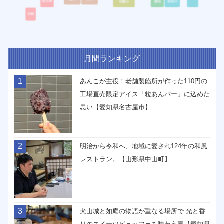
月間ランキング
1
あんこが主役！老舗製餡所が作った110円の
工場直売限定アイス「粒あんバー」に込めた
思い【愛知県名古屋市】
2
明治から令和へ、地域に愛され124年の和風
レストラン。【山形県中山町】
3
犬山城と如庵の物語が重なる場所で 光と香