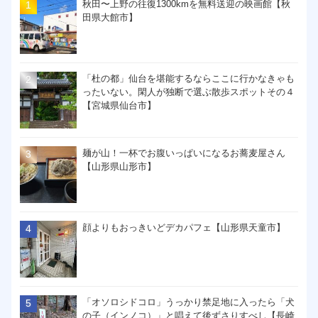
秋田〜上野の往復1300kmを無料送迎の映画館【秋
田県大館市】
「杜の都」仙台を堪能するならここに行かなきゃも
ったいない。閑人が独断で選ぶ散歩スポットその４
【宮城県仙台市】
麺が山！一杯でお腹いっぱいになるお蕎麦屋さん
【山形県山形市】
顔よりもおっきいどデカパフェ【山形県天童市】
「オソロシドコロ」うっかり禁足地に入ったら「犬
の子（インノコ）」と唱えて後ずさりすべし【長崎