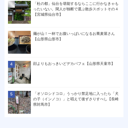
「杜の都」仙台を堪能するならここに行かなきゃも
ったいない。閑人が独断で選ぶ散歩スポットその４
【宮城県仙台市】
麺が山！一杯でお腹いっぱいになるお蕎麦屋さん
【山形県山形市】
顔よりもおっきいどデカパフェ【山形県天童市】
「オソロシドコロ」うっかり禁足地に入ったら「犬
の子（インノコ）」と唱えて後ずさりすべし【長崎
県対馬市】