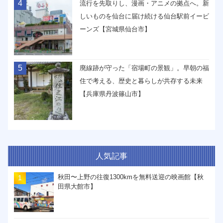
4
流行を先取りし、漫画・アニメの拠点へ。新
しいものを仙台に届け続ける仙台駅前イービ
ーンズ【宮城県仙台市】
5
廃線跡が守った「宿場町の景観」。早朝の福
住で考える、歴史と暮らしが共存する未来
【兵庫県丹波篠山市】
人気記事
秋田〜上野の往復1300kmを無料送迎の映画館【秋
田県大館市】