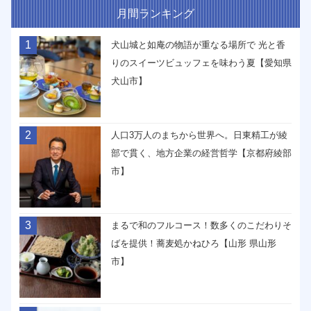
月間ランキング
1
犬山城と如庵の物語が重なる場所で 光と香
りのスイーツビュッフェを味わう夏【愛知県
犬山市】
2
人口3万人のまちから世界へ。日東精工が綾
部で貫く、地方企業の経営哲学【京都府綾部
市】
3
まるで和のフルコース！数多くのこだわりそ
ばを提供！蕎麦処かねひろ【山形 県山形
市】