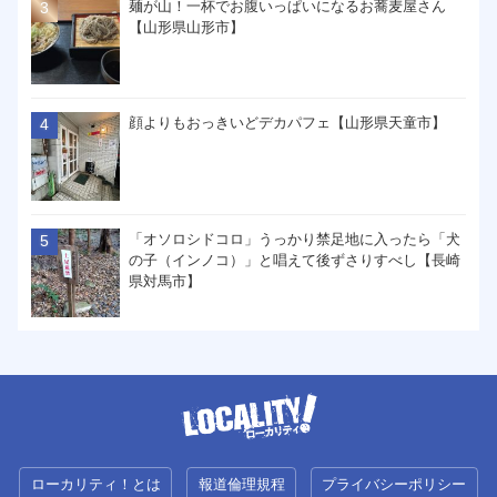
麺が山！一杯でお腹いっぱいになるお蕎麦屋さん
【山形県山形市】
顔よりもおっきいどデカパフェ【山形県天童市】
「オソロシドコロ」うっかり禁足地に入ったら「犬
の子（インノコ）」と唱えて後ずさりすべし【長崎
県対馬市】
ローカリティ！とは
報道倫理規程
プライバシーポリシー