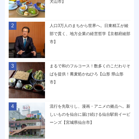
犬山市】
2
人口3万人のまちから世界へ。日東精工が綾
部で貫く、地方企業の経営哲学【京都府綾部
市】
3
まるで和のフルコース！数多くのこだわりそ
ばを提供！蕎麦処かねひろ【山形 県山形
市】
4
流行を先取りし、漫画・アニメの拠点へ。新
しいものを仙台に届け続ける仙台駅前イービ
ーンズ【宮城県仙台市】