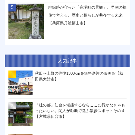
5
廃線跡が守った「宿場町の景観」。早朝の福
住で考える、歴史と暮らしが共存する未来
【兵庫県丹波篠山市】
人気記事
秋田〜上野の往復1300kmを無料送迎の映画館【秋
田県大館市】
「杜の都」仙台を堪能するならここに行かなきゃも
ったいない。閑人が独断で選ぶ散歩スポットその４
【宮城県仙台市】