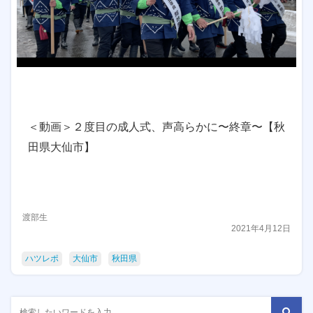
＜動画＞２度目の成人式、声高らかに〜終章〜【秋
田県大仙市】
渡部生
2021年4月12日
ハツレポ
大仙市
秋田県