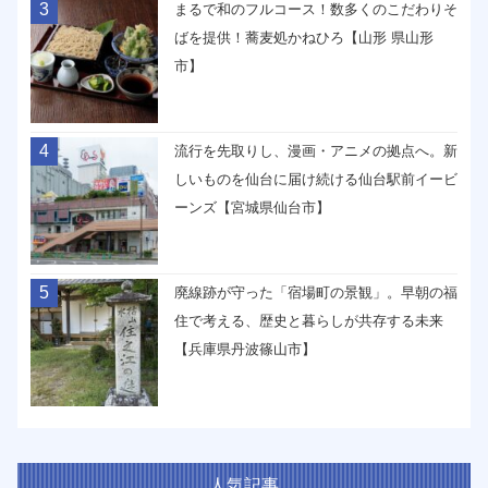
3
まるで和のフルコース！数多くのこだわりそ
ばを提供！蕎麦処かねひろ【山形 県山形
市】
4
流行を先取りし、漫画・アニメの拠点へ。新
しいものを仙台に届け続ける仙台駅前イービ
ーンズ【宮城県仙台市】
5
廃線跡が守った「宿場町の景観」。早朝の福
住で考える、歴史と暮らしが共存する未来
【兵庫県丹波篠山市】
人気記事