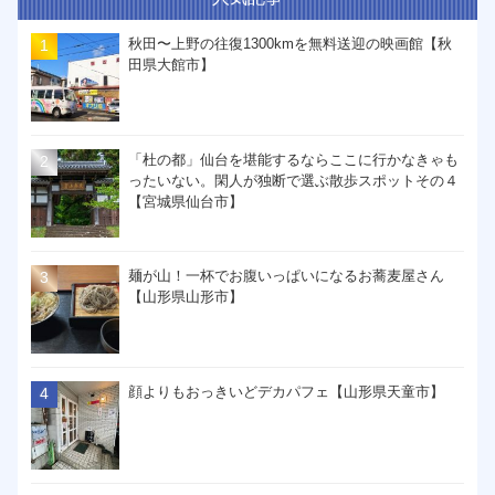
秋田〜上野の往復1300kmを無料送迎の映画館【秋
田県大館市】
「杜の都」仙台を堪能するならここに行かなきゃも
ったいない。閑人が独断で選ぶ散歩スポットその４
【宮城県仙台市】
麺が山！一杯でお腹いっぱいになるお蕎麦屋さん
【山形県山形市】
顔よりもおっきいどデカパフェ【山形県天童市】