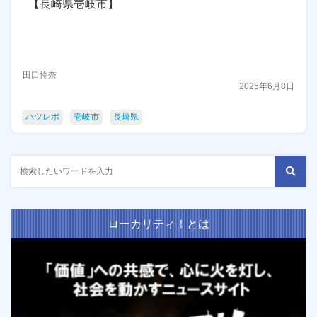
【長崎県壱岐市】
田口怜奈
2025年6月8日
ハツレポ
壱岐市
長崎県
ローカリティ！とは