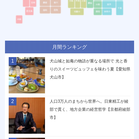
月間ランキング
1
犬山城と如庵の物語が重なる場所で 光と香
りのスイーツビュッフェを味わう夏【愛知県
犬山市】
2
人口3万人のまちから世界へ。日東精工が綾
部で貫く、地方企業の経営哲学【京都府綾部
市】