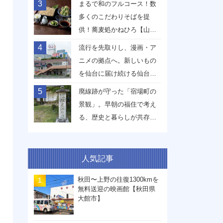
3
まるで和のフルコース！数
多くのこだわりそばを提
供！蕎麦処かねひろ【山形
県山形市】
4
流行を先取りし、漫画・ア
ニメの拠点へ。新しいもの
を仙台に届け続ける仙台駅
前イービーンズ【宮城県仙
5
廃線跡が守った「宿場町の
台市】
景観」。早朝の福住で考え
る、歴史と暮らしが共存す
る未来【兵庫県丹波篠山
市】
人気記事
秋田〜上野の往復1300kmを
無料送迎の映画館【秋田県
大館市】