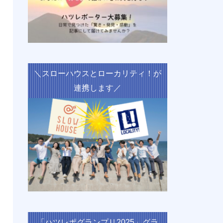
＼スローハウスとローカリティ！が
連携します／
「ハツレポグランプリ2025」グラ