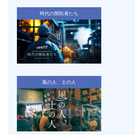
時代の開拓者たち
風の人、土の人