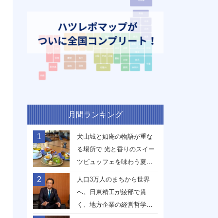
月間ランキング
1
犬山城と如庵の物語が重な
る場所で 光と香りのスイー
ツビュッフェを味わう夏
【愛知県犬山市】
2
人口3万人のまちから世界
へ。日東精工が綾部で貫
く、地方企業の経営哲学
【京都府綾部市】