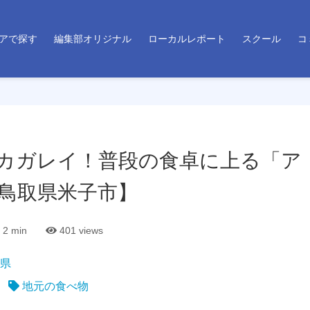
アで探す
編集部オリジナル
ローカルレポート
スクール
コ
カガレイ！普段の食卓に上る「ア
鳥取県米子市】
2 min
401
views
県
地元の食べ物