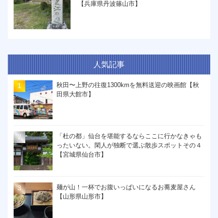
【兵庫県丹波篠山市】
人気記事
秋田〜上野の往復1300kmを無料送迎の映画館【秋
田県大館市】
「杜の都」仙台を堪能するならここに行かなきゃも
ったいない。閑人が独断で選ぶ散歩スポットその４
【宮城県仙台市】
麺が山！一杯でお腹いっぱいになるお蕎麦屋さん
【山形県山形市】