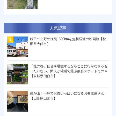
人気記事
秋田〜上野の往復1300kmを無料送迎の映画館【秋
田県大館市】
「杜の都」仙台を堪能するならここに行かなきゃも
ったいない。閑人が独断で選ぶ散歩スポットその４
【宮城県仙台市】
麺が山！一杯でお腹いっぱいになるお蕎麦屋さん
【山形県山形市】