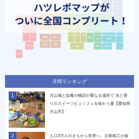
月間ランキング
1
犬山城と如庵の物語が重なる場所で 光と香
りのスイーツビュッフェを味わう夏【愛知県
犬山市】
2
人口3万人のまちから世界へ。日東精工が綾