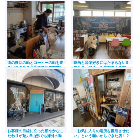
街の復活の軸とコーヒーの軸を走
映画と音楽好きにはたまらない!!
る山形の夜の商店街で朝昼営業し
自分の「好き」を共有できる空
ているカフェ 山形市香澄町の
間・Playground Cafe BOX【山形
Day & Coffee【山形県山形市】
県山形市】
お客様の目線に立った細やかなこ
「お気に入りの場所を復活させた
だわりが魅力!!山形でも海外の味
い」という願いからできた店！？