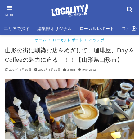
MENU
エリアで探す
編集部オリジナル
ローカルレポート
スクール
ホーム
ローカルレポート
ハツレポ
山形の街に馴染む店をめざして。珈琲屋、Day &
Coffeeの魅力に迫る！！！【山形県山形市】
2024年4月19日
2022年8月25日
2 min
540
views