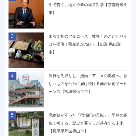
部で貫く、地方企業の経営哲学【京都府綾部
市】
3
まるで和のフルコース！数多くのこだわりそ
ばを提供！蕎麦処かねひろ【山形 県山形
市】
4
流行を先取りし、漫画・アニメの拠点へ。新
しいものを仙台に届け続ける仙台駅前イービ
ーンズ【宮城県仙台市】
5
廃線跡が守った「宿場町の景観」。早朝の福
住で考える、歴史と暮らしが共存する未来
【兵庫県丹波篠山市】