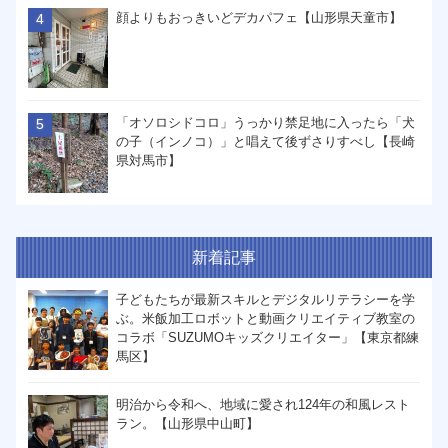
顔よりもおっきいどデカパフェ【山形県天童市】
「オソロシドコロ」うっかり禁足地に入ったら「犬
の子（インノコ）」と唱えて後ずさりすべし【長崎
県対馬市】
新着記事
子どもたちが最新スキルとデジタルリテラシーを学
ぶ。米飯加工ロボットと動画クリエイティブ教室の
コラボ「SUZUMOキッズクリエイター」【東京都練
馬区】
明治から令和へ、地域に愛され124年の和風レスト
ラン。【山形県中山町】