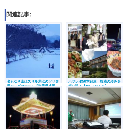
関連記事:
名もなき山はスリル満点のソリ専
ハツレポ50本到達 投稿の歩みを
用ロングコース！【岩手県盛岡
振り返る【No.７〜１２】
市】