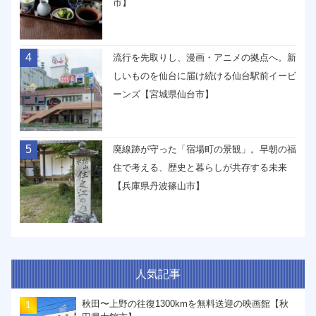
市】
4
流行を先取りし、漫画・アニメの拠点へ。新
しいものを仙台に届け続ける仙台駅前イービ
ーンズ【宮城県仙台市】
5
廃線跡が守った「宿場町の景観」。早朝の福
住で考える、歴史と暮らしが共存する未来
【兵庫県丹波篠山市】
人気記事
秋田〜上野の往復1300kmを無料送迎の映画館【秋