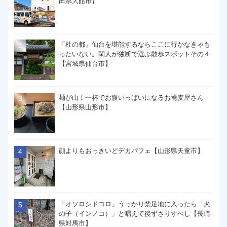
田県大館市】
「杜の都」仙台を堪能するならここに行かなきゃも
ったいない。閑人が独断で選ぶ散歩スポットその４
【宮城県仙台市】
麺が山！一杯でお腹いっぱいになるお蕎麦屋さん
【山形県山形市】
顔よりもおっきいどデカパフェ【山形県天童市】
「オソロシドコロ」うっかり禁足地に入ったら「犬
の子（インノコ）」と唱えて後ずさりすべし【長崎
県対馬市】