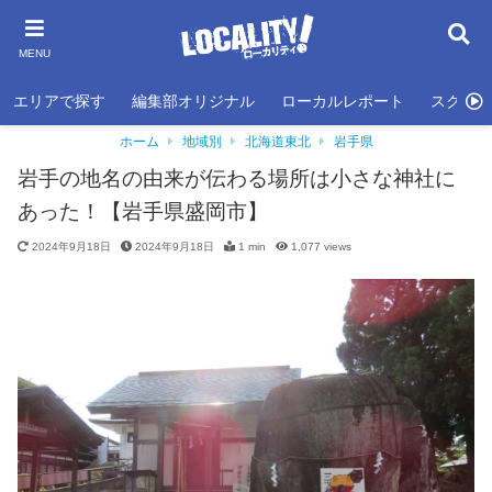
MENU
エリアで探す
編集部オリジナル
ローカルレポート
スクール
ホーム
地域別
北海道東北
岩手県
岩手の地名の由来が伝わる場所は小さな神社に
あった！【岩手県盛岡市】
2024年9月18日
2024年9月18日
1 min
1,077
views