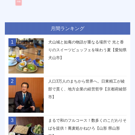
月間ランキング
1
犬山城と如庵の物語が重なる場所で 光と香
りのスイーツビュッフェを味わう夏【愛知県
犬山市】
2
人口3万人のまちから世界へ。日東精工が綾
部で貫く、地方企業の経営哲学【京都府綾部
市】
3
まるで和のフルコース！数多くのこだわりそ
ばを提供！蕎麦処かねひろ【山形 県山形