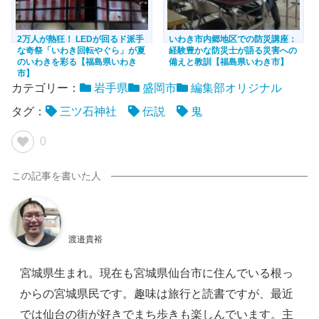
2万人が熱狂！ LEDが回るド派手
いわき市内郷地区での防災講座：
な奇祭「いわき回転やぐら」が夏
経験豊かな防災士が語る災害への
のいわきを彩る【福島県いわき
備えと教訓【福島県いわき市】
市】
カテゴリー：
岩手県
盛岡市
編集部オリジナル
タグ：
三ツ石神社
伝説
鬼
0
渡邉貴裕
宮城県生まれ。現在も宮城県仙台市に住んでいる根っ
からの宮城県民です。趣味は旅行と読書ですが、最近
では仙台の街が好きでまち歩きも楽しんでいます。主