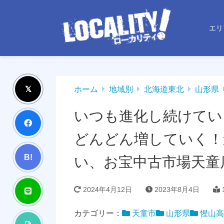
エリ
ホーム
地域別
北海道東北
山形県
いつも進化し続けてい
どんどん増していく！
B!
い、お宝中古市場天童
2024年4月12日
2023年8月4日
1
カテゴリー：
天童市
山形県
惺山高