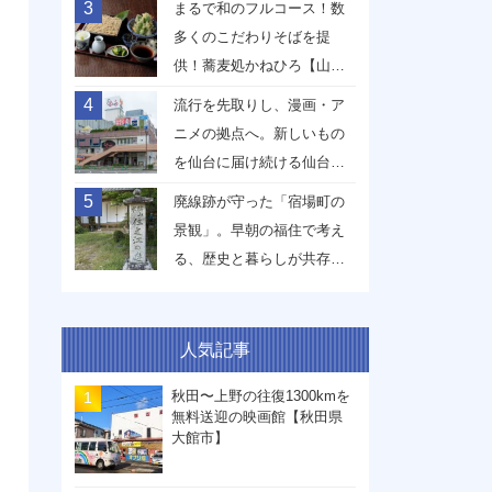
3
まるで和のフルコース！数
多くのこだわりそばを提
供！蕎麦処かねひろ【山形
県山形市】
4
流行を先取りし、漫画・ア
ニメの拠点へ。新しいもの
を仙台に届け続ける仙台駅
前イービーンズ【宮城県仙
5
廃線跡が守った「宿場町の
台市】
景観」。早朝の福住で考え
る、歴史と暮らしが共存す
る未来【兵庫県丹波篠山
市】
人気記事
秋田〜上野の往復1300kmを
無料送迎の映画館【秋田県
大館市】