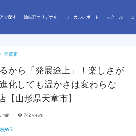
アで探す
編集部オリジナル
ローカルレポート
スクール
コ
天童市
るから「発展途上」！楽しさが
進化しても温かさは変わらな
店【山形県天童市】
 min
742
views
校WS