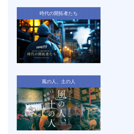
時代の開拓者たち
風の人、土の人