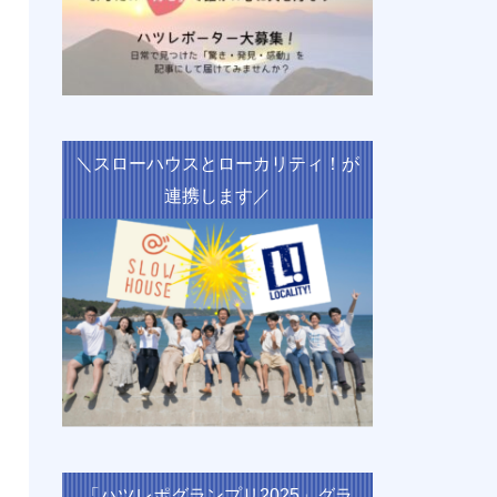
＼スローハウスとローカリティ！が
連携します／
「ハツレポグランプリ2025」グラ