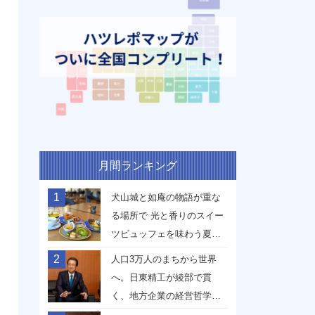
月間ランキング
1
犬山城と如庵の物語が重な
る場所で 光と香りのスイー
ツビュッフェを味わう夏
【愛知県犬山市】
2
人口3万人のまちから世界
へ。日東精工が綾部で貫
く、地方企業の経営哲学
【京都府綾部市】