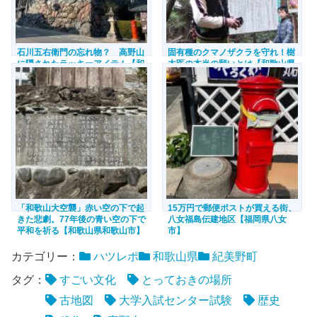
石川五右衛門の忘れ物？ 高野山
固有種のクマノザクラを守れ！樹
に隠されたラッキーアイテム【和
木医の本当の願いとは【和歌山県
歌山県高野町】
古座川町】
「和歌山大空襲」赤い空の下で起
15万円で郵便ポストが買える街、
きた悲劇。77年後の青い空の下で
八女福島伝建地区【福岡県八女
平和を祈る【和歌山県和歌山市】
市】
カテゴリー：
ハツレポ
和歌山県
紀美野町
タグ：
すごい文化
とっておきの場所
古地図
大学入試センター試験
歴史