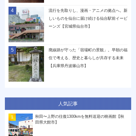
4
流行を先取りし、漫画・アニメの拠点へ。新
しいものを仙台に届け続ける仙台駅前イービ
ーンズ【宮城県仙台市】
5
廃線跡が守った「宿場町の景観」。早朝の福
住で考える、歴史と暮らしが共存する未来
【兵庫県丹波篠山市】
人気記事
秋田〜上野の往復1300kmを無料送迎の映画館【秋
田県大館市】