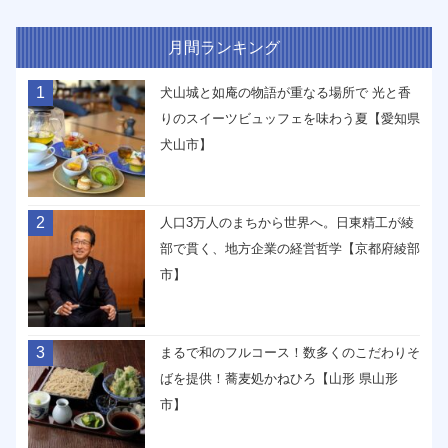
月間ランキング
1
犬山城と如庵の物語が重なる場所で 光と香
りのスイーツビュッフェを味わう夏【愛知県
犬山市】
2
人口3万人のまちから世界へ。日東精工が綾
部で貫く、地方企業の経営哲学【京都府綾部
市】
3
まるで和のフルコース！数多くのこだわりそ
ばを提供！蕎麦処かねひろ【山形 県山形
市】