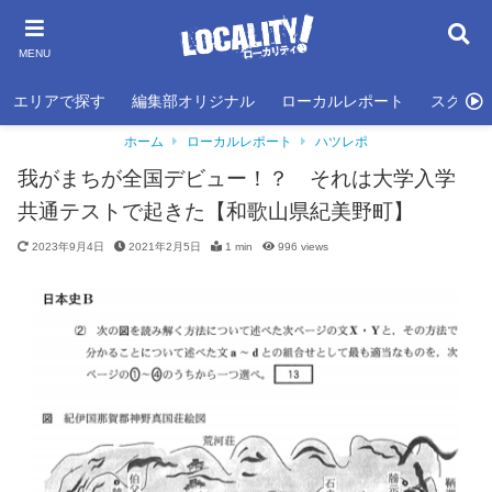
MENU
エリアで探す
編集部オリジナル
ローカルレポート
スクール
ホーム
ローカルレポート
ハツレポ
我がまちが全国デビュー！？ それは大学入学
共通テストで起きた【和歌山県紀美野町】
2023年9月4日
2021年2月5日
1 min
996
views