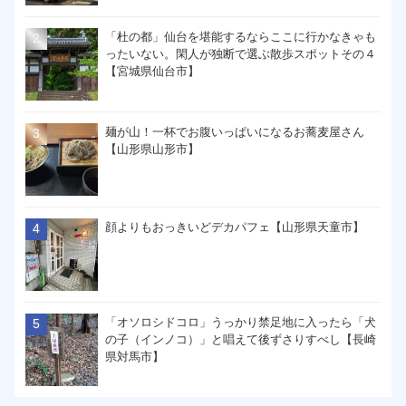
「杜の都」仙台を堪能するならここに行かなきゃも
ったいない。閑人が独断で選ぶ散歩スポットその４
【宮城県仙台市】
麺が山！一杯でお腹いっぱいになるお蕎麦屋さん
【山形県山形市】
顔よりもおっきいどデカパフェ【山形県天童市】
「オソロシドコロ」うっかり禁足地に入ったら「犬
の子（インノコ）」と唱えて後ずさりすべし【長崎
県対馬市】